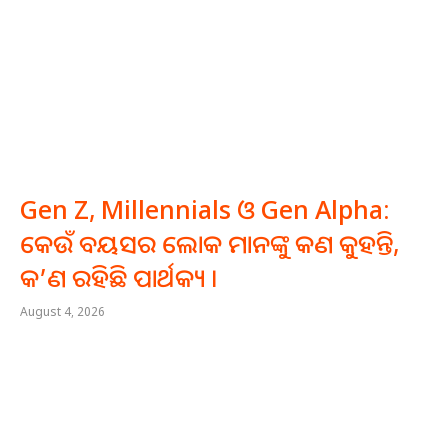
Gen Z, Millennials ଓ Gen Alpha:
କେଉଁ ବୟସର ଲୋକ ମାନଙ୍କୁ କଣ କୁହନ୍ତି,
କ’ଣ ରହିଛି ପାର୍ଥକ୍ୟ ।
August 4, 2026