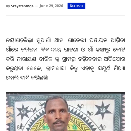
By
Sreyataranga
June 29, 2026
ଆଜିର ଖବର
ନୟାଗଡ଼ ଜିଲ୍ଲା ନୂଆଗାଁ ଥାନା ଗାତେରୀ ପଞ୍ଚାୟତ ଆଡ଼ିପଡା
ଗାଁରେ ଜମିଜମା ବିବାଦୀୟ ଘାଟଣା ଓ ଗାଁ କଙ୍ଗାରୁ କୋଟି
କରି ନାରାୟଣ ବାରିକ ଙ୍କୁ ଗ୍ରାମରୁ ତଡ଼ି ଦେବାର ଅଭିଯୋଗ
କରୁଥିବା ବେଳେ, ଗ୍ରାମବାସୀ କିନ୍ତୁ ଏହାକୁ ସମ୍ପୂର୍ଣ ମିଥ୍ୟା
ବୋଲି ଦାବି କରିଛନ୍ତି।