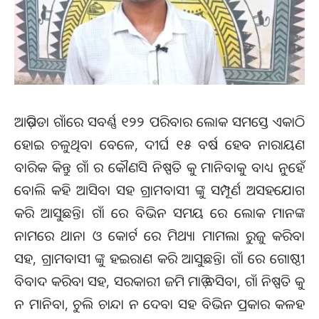
ଆଡ଼ିପଡା ଗାଁରେ ସବର୍ଣ୍ଣ ୧୨୨ ପରିବାର ଲୋକ ସମସ୍ତେ ଏକାଠି
ହୋଇ ଚଳୁଥିବା ବେଳେ, ଦୀର୍ଘ ୧୫ ବର୍ଷ ହେବ ନାରାୟଣ
ବାରିକ କିନ୍ତୁ ଗାଁ ର କୌଣସି ନିଷ୍ପତି କୁ ମାନିବାକୁ ବାଧ୍ୟ ନୁହେଁ
ବୋଲି କହି ଆସିବା ସହ ଗ୍ରାମବାସୀ ଙ୍କୁ ସମ୍ପୂର୍ଣ ଅସହଯୋଗ
କରି ଆସୁଛନ୍ତି। ଗାଁ ରେ ବିଭିନ ସମୟ ରେ ଲୋକ ମାନଙ୍କ
ନାମରେ ଥାନା ଓ କୋର୍ଟ ରେ ମିଥ୍ୟା ମାମଲା ରୁଜୁ କରିବା
ସହ, ଗ୍ରାମବାସୀ ଙ୍କୁ ହଇରାଣ କରି ଆସୁଛନ୍ତି। ଗାଁ ରେ ଗୋଷ୍ଠୀ
ବିବାଦ କରିବା ସହ, ସରକାରୀ ଜମି ମାଡ଼ି ବସିବା, ଗାଁ ନିଷ୍ପତି କୁ
ନ ମାନିବା, ଚୁଲି ଚାନ୍ଦା ନ ଦେବା ସହ ବିଭିନ ପ୍ରକାର କଳହ