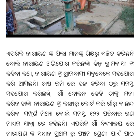
ଏପରିକି ନାରାୟଣ ଙ୍କ ପିଲା ମାନଙ୍କୁ ଶିକ୍ଷରୁ ବଞ୍ଚିତ କରିଛନ୍ତି
ବୋଲି ନାରାୟଣ ଅଭିଯୋଗ କରିଛନ୍ତି। କିନ୍ତୁ ଗ୍ରାମବାସୀ ଙ୍କ
କହିବା କଥା, ନାରାୟଣ ଙ୍କୁ ଗ୍ରାମବାସୀ ସବୁବେଳେ ସହଯୋଗ
କରି ଆସିଛନ୍ତି। ଚାଷ ଜମି ରେ ହଳ କରିବା ଠରୁ ସମସ୍ତ
ସହଯୋଗ କରିଛନ୍ତି, ଗାଁ ଦୋକନ କେହି ତାଙ୍କୁ ମନା
କରିନାହାନ୍ତି। ନାରାୟଣ ଙ୍କୁ କଙ୍ଗାରୁ କୋର୍ଟ କରି ଗାଁରୁ ବାଛନ୍ଦ
କରିବା ସମ୍ପୂର୍ଣ ମିଥ୍ୟା ବୋଲି ସମସ୍ତ ୧୨୨ ପରିବାର ଗଣ
ମାଧ୍ୟମ ସାମ୍ନା ରେ କହିଛନ୍ତି। ଏପରିକି ଗାଁ ବିଦ୍ୟାଳୟ ରେ
ନାରାୟଣ ଙ୍କ ସନ୍ତାନ ପ୍ରଥମ ରୁ ପଞ୍ଚମ ଶ୍ରେଣୀ ଯାଏଁ ପାଠ