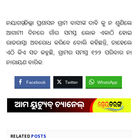
ନୟାଗଡ଼ ଜିଲ୍ଲା ପ୍ରଶାସନ ଗ୍ରାମ ବାସୀଙ୍କ ଦାବି କୁ ନ ଶୁଣିଲେ
ଆଗାମୀ ଦିନରେ ଗାଁର ସମସ୍ତ ଲୋକ ଏକାଠି ହୋଇ
ରାଜରାସ୍ତା ଅବରୋଧ କରିବେ ବୋଲି କହିଛନ୍ତି, ତାହେଲେ
ଏଠି କିଏ ସତ କହୁଛି, ଗ୍ରାମର ସମସ୍ତ ୧୨୨ ପରିବାର ନା
ନାରାୟଣ ବାରିକ.
Facebook
Twitter
WhatsApp
RELATED
POSTS