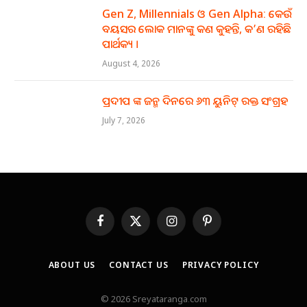
Gen Z, Millennials ଓ Gen Alpha: କେଉଁ
ବୟସର ଲୋକ ମାନଙ୍କୁ କଣ କୁହନ୍ତି, କ’ଣ ରହିଛି
ପାର୍ଥକ୍ୟ ।
August 4, 2026
ପ୍ରଦୀପ ଙ୍କ ଜନ୍ମ ଦିନରେ ୬୩ ୟୁନିଟ୍ ରକ୍ତ ସଂଗ୍ରହ
July 7, 2026
Facebook
X
Instagram
Pinterest
(Twitter)
ABOUT US
CONTACT US
PRIVACY POLICY
© 2026 Sreyataranga.com