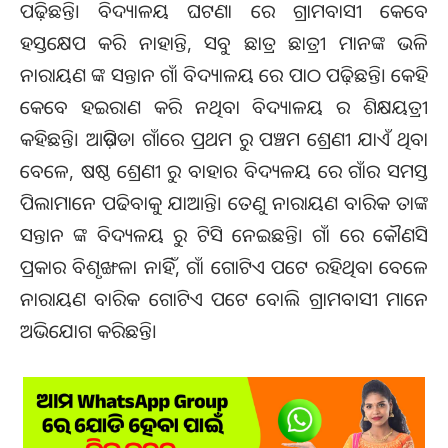
ପଢ଼ିଛନ୍ତି। ବିଦ୍ୟାଳୟ ଘଟଣା ରେ ଗ୍ରାମବାସୀ କେବେ
ହସ୍ତକ୍ଷେପ କରି ନାହାନ୍ତି, ସବୁ ଛାତ୍ର ଛାତ୍ରୀ ମାନଙ୍କ ଭଳି
ନାରାୟଣ ଙ୍କ ସନ୍ତାନ ଗାଁ ବିଦ୍ୟାଳୟ ରେ ପାଠ ପଢ଼ିଛନ୍ତି। କେହି
କେବେ ହଇରାଣ କରି ନଥିବା ବିଦ୍ୟାଳୟ ର ଶିକ୍ଷୟତ୍ରୀ
କହିଛନ୍ତି। ଆଡ଼ିପଡା ଗାଁରେ ପ୍ରଥମ ରୁ ପଞ୍ଚମ ଶ୍ରେଣୀ ଯାଏଁ ଥିବା
ବେଳେ, ଷଷ୍ଠ ଶ୍ରେଣୀ ରୁ ବାହାର ବିଦ୍ୟଳୟ ରେ ଗାଁର ସମସ୍ତ
ପିଲାମାନେ ପଢିବାକୁ ଯାଆନ୍ତି। ତେଣୁ ନାରାୟଣ ବାରିକ ତାଙ୍କ
ସନ୍ତାନ ଙ୍କ ବିଦ୍ୟଳୟ ରୁ ଟିସି ନେଇଛନ୍ତି। ଗାଁ ରେ କୌଣସି
ପ୍ରକାର ବିଶୃଙ୍ଖଳା ନାହିଁ, ଗାଁ ଗୋଟିଏ ପଟେ ରହିଥିବା ବେଳେ
ନାରାୟଣ ବାରିକ ଗୋଟିଏ ପଟେ ବୋଲି ଗ୍ରାମବାସୀ ମାନେ
ଅଭିଯୋଗ କରିଛନ୍ତି।