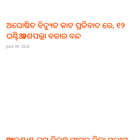
ଅଘୋଷିତ ବିଦ୍ୟୁତ କାଟ ପ୍ରତିବାଦ ରେ, ୧୨
ଘଣ୍ଟିଆ ଦଶପଲ୍ଲା ବଜାର ବନ୍ଦ
June 30, 2026
ଆକାଉଣ୍ଟାଣ୍ଟ କମ ଡିଇଓ ସଂଘର ଜିଲ୍ଲା ସ୍ତରୀୟ