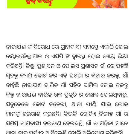
ନାରାୟଣ ଙ୍କ ବିରୋଧ ରେ ଗ୍ରାମବାସୀ ସମସ୍ତେ ଏକାଠି ହୋଇ
ନୟାଗଡ଼ ଜିଲ୍ଲାପାଳ ଓ ଏସପି ଙ୍କ ଦ୍ୱାରସ୍ଥ ହୋଇ ନ୍ୟାୟ ଭିକ୍ଷା
କରିଛନ୍ତି। ଜିଲ୍ଲା ପ୍ରଶାସନ ଓ ପୋଲସ ପ୍ରଶାସନ ଗାଁ ରେ ପହଞ୍ଚି
ସ୍ୱତନ୍ତ୍ର କ୍ୟାମ୍ପ କୋର୍ଟ କରି ଏହି ଘଟଣା ର ବିଚାର କରନ୍ତୁ, ଗାଁ
ଚାହୁଁଛି ନାରାୟଣ ବାରିକ ଗାଁ ସହିତ ସାମିଲ ହୋଇ ଚଳନ୍ତୁ
କିନ୍ତୁ ନାରାୟଣ ବାରିକ ଖଳ ପ୍ରକୃତି ର ଲୋକ ହୋଇଥିବାରୁ,
ସବୁବେଳେ କୋର୍ଟ କଚେରୀ, ଥାନା ଫାଣ୍ଡି ଯାଇ ଲୋକ
ମାନଙ୍କୁ ହଇରାଣ କରୁଛନ୍ତି। କିଭଳି ଗୋଟିଏ ନିରୀହ ଗାଁ ର
ସମସ୍ତ ଗ୍ରାମବାସୀ ହଇରାଣ ହେଉଛନ୍ତି, ଗାଁ ର ମହିଳା ମାନେ
ଥାନା ଦ୍ୱାର ପର୍ଯ୍ୟନ୍ତ ଆସିଲେଣି ବୋଲି ଅଭିଯୋଗ କରିଛନ୍ତି।