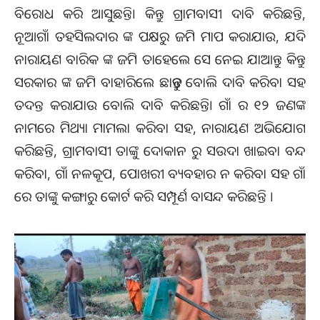
ବିରୋଧ କରି ଆସୁଛନ୍ତି। କିନ୍ତୁ ଗ୍ରାମବାସୀ ଦାବି କରିଛନ୍ତି,
ନୂଆଗାଁ ତହସିଲଦାର ଙ୍କ ପକ୍ଷରୁ ଜମି ମାପ କରାଯାଉ, ଯଦି
ନାରାୟଣ ବାରିକ ଙ୍କ ଜମି ତାହେଲେ ସେ ନେଇ ଯାଆନ୍ତୁ କିନ୍ତୁ
ସରକାର ଙ୍କ ଜମି ବାହାରିଲେ ଛାଡ଼ନ୍ତୁ ବୋଲି ଦାବି କରିବା ସହ
ତଦନ୍ତ କରାଯାଉ ବୋଲି ଦାବି କରିଛନ୍ତି। ଗାଁ ର ୧୨ ଜଣଙ୍କ
ନାମରେ ମିଥ୍ୟା ମାମଲା କରିବା ସହ, ନାରାୟଣ ଅଭିଯୋଗ
କରିଛନ୍ତି, ଗ୍ରାମବାସୀ ତାଙ୍କୁ ଦୋକାନ ରୁ ସଉଦା ଖାଇବା ବନ୍ଦ
କରିବା, ଗାଁ ନଳକୂପ, ପୋଖରୀ ବ୍ୟବହାର ନ କରିବା ସହ ଗାଁ
ରେ ତାଙ୍କୁ କଙ୍ଗାରୁ କୋର୍ଟ କରି ସମ୍ପୂର୍ଣ ବାସନ୍ଦ କରିଛନ୍ତି ।