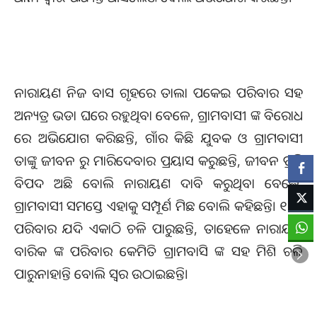
ନାରାୟଣ ନିଜ ବାସ ଗୃହରେ ତାଲା ପକେଇ ପରିବାର ସହ
ଅନ୍ୟତ୍ର ଭଡା ଘରେ ରହୁଥିବା ବେଳେ, ଗ୍ରାମବାସୀ ଙ୍କ ବିରୋଧ
ରେ ଅଭିଯୋଗ କରିଛନ୍ତି, ଗାଁର କିଛି ଯୁବକ ଓ ଗ୍ରାମବାସୀ
ତାଙ୍କୁ ଜୀବନ ରୁ ମାରିଦେବାର ପ୍ରୟାସ କରୁଛନ୍ତି, ଜୀବନ ପ୍ରତି
ବିପଦ ଅଛି ବୋଲି ନାରାୟଣ ଦାବି କରୁଥିବା ବେଳେ,
ଗ୍ରାମବାସୀ ସମସ୍ତେ ଏହାକୁ ସମ୍ପୂର୍ଣ ମିଛ ବୋଲି କହିଛନ୍ତି। ୧୨୨
ପରିବାର ଯଦି ଏକାଠି ଚଳି ପାରୁଛନ୍ତି, ତାହେଳେ ନାରାୟଣ
ବାରିକ ଙ୍କ ପରିବାର କେମିତି ଗ୍ରାମବାସି ଙ୍କ ସହ ମିଶି ଚଳି
ପାରୁନାହାନ୍ତି ବୋଲି ସ୍ୱର ଉଠାଇଛନ୍ତି।