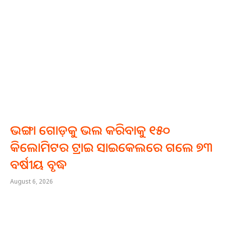
ଭଙ୍ଗା ଗୋଡ଼କୁ ଭଲ କରିବାକୁ ୧୫୦
କିଲୋମିଟର ଟ୍ରାଇ ସାଇକେଲରେ ଗଲେ ୭୩
ବର୍ଷୀୟ ବୃଦ୍ଧ
August 6, 2026