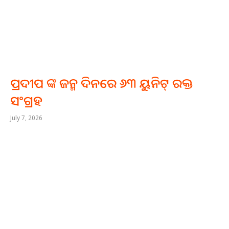
ପ୍ରଦୀପ ଙ୍କ ଜନ୍ମ ଦିନରେ ୬୩ ୟୁନିଟ୍ ରକ୍ତ
ସଂଗ୍ରହ
July 7, 2026