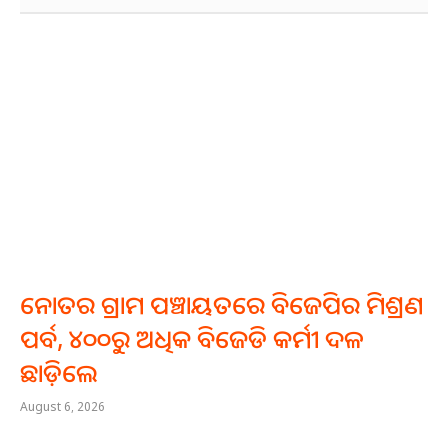
ନୋତର ଗ୍ରାମ ପଞ୍ଚାୟତରେ ବିଜେପିର ମିଶ୍ରଣ
ପର୍ବ, ୪୦୦ରୁ ଅଧିକ ବିଜେଡି କର୍ମୀ ଦଳ
ଛାଡ଼ିଲେ
August 6, 2026