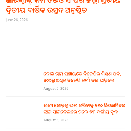
ଦ୍ୱିତୀୟ ବାର୍ଷିକ ଉତ୍ସବ ଅନୁଷ୍ଠିତ
June 26, 2026
ନୋତର ଗ୍ରାମ ପଞ୍ଚାୟତରେ ବିଜେପିର ମିଶ୍ରଣ ପର୍ବ,
୪୦୦ରୁ ଅଧିକ ବିଜେଡି କର୍ମୀ ଦଳ ଛାଡ଼ିଲେ
August 6, 2026
ଭଙ୍ଗା ଗୋଡ଼କୁ ଭଲ କରିବାକୁ ୧୫୦ କିଲୋମିଟର
ଟ୍ରାଇ ସାଇକେଲରେ ଗଲେ ୭୩ ବର୍ଷୀୟ ବୃଦ୍ଧ
August 6, 2026