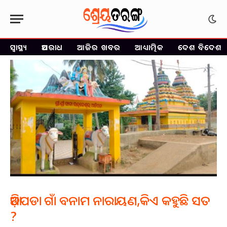
ସ୍ୱାସ୍ଥ୍ୟ
ଅପରାଧ
ଆଜିର ଖବର
ଆଧ୍ୟାତ୍ମିକ
ଦେଶ ବିଦେଶ
ଆଡ଼ିପଡା ଗାଁ ବନାମ ନାରାୟଣ,କିଏ କହୁଛି ସତ
?