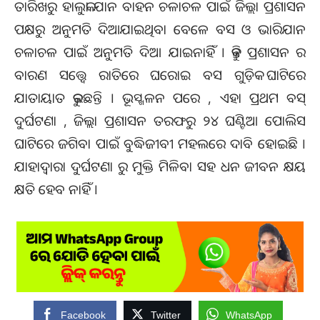
ତାରିଖରୁ ହାଲୁକା ଯାନ ବାହନ ଚଳାଚଳ ପାଇଁ ଜିଲ୍ଲା ପ୍ରଶାସନ
ପକ୍ଷରୁ ଅନୁମତି ଦିଆଯାଇଥିବା ବେଳେ ବସ ଓ ଭାରିଯାନ
ଚଳାଚଳ ପାଇଁ ଅନୁମତି ଦିଆ ଯାଇନାହିଁ । କିନ୍ତୁ ପ୍ରଶାସନ ର
ବାରଣ ସତ୍ତ୍ୱେ ରାତିରେ ଘରୋଇ ବସ ଗୁଡ଼ିକ ଘାଟିରେ
ଯାତାୟାତ କରୁଛନ୍ତି । ଭୂସ୍ଖଳନ ପରେ , ଏହା ପ୍ରଥମ ବସ୍
ଦୁର୍ଘଟଣା , ଜିଲ୍ଲା ପ୍ରଶାସନ ତରଫରୁ ୨୪ ଘଣ୍ଟିଆ ପୋଲିସ
ଘାଟିରେ ଜଗିବା ପାଇଁ ବୁଦ୍ଧିଜୀବୀ ମହଲରେ ଦାବି ହୋଇଛି ।
ଯାହାଦ୍ବାରା ଦୁର୍ଘଟଣା ରୁ ମୁକ୍ତି ମିଳିବା ସହ ଧନ ଜୀବନ କ୍ଷୟ
କ୍ଷତି ହେବ ନାହିଁ ।
Facebook
Twitter
WhatsApp