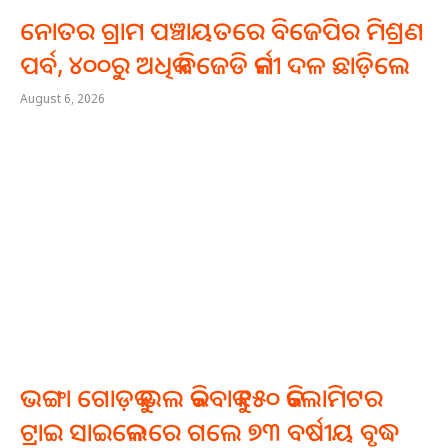
ନୋତର ଗ୍ରାମ ପଞ୍ଚାୟତରେ ବିଜେପିର ମିଶ୍ରଣ
ପର୍ବ, ୪୦୦ରୁ ଅଧିକ ବିଜେଡି କର୍ମୀ ଦଳ ଛାଡ଼ିଲେ
August 6, 2026
ଭଙ୍ଗା ଗୋଡ଼କୁ ଭଲ କରିବାକୁ ୧୫୦ କିଲୋମିଟର
ଟ୍ରାଇ ସାଇକେଲରେ ଗଲେ ୭୩ ବର୍ଷୀୟ ବୃଦ୍ଧ