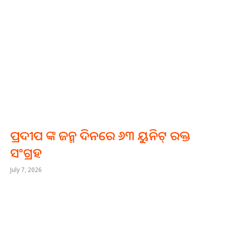
ପ୍ରଦୀପ ଙ୍କ ଜନ୍ମ ଦିନରେ ୬୩ ୟୁନିଟ୍ ରକ୍ତ
ସଂଗ୍ରହ
July 7, 2026