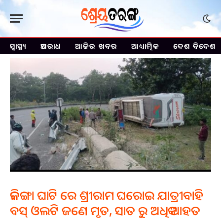
ସ୍ୱାସ୍ଥ୍ୟ
ଅପରାଧ
ଆଜିର ଖବର
ଆଧ୍ୟାତ୍ମିକ
ଦେଶ ବିଦେଶ
କଳିଙ୍ଗା ଘାଟି ରେ ଶ୍ରୀରାମ ଘରୋଇ ଯାତ୍ରୀବାହି
ବସ୍ ଓଲଟି ଜଣେ ମୃତ, ସାତ ରୁ ଅଧିକ ଆହତ