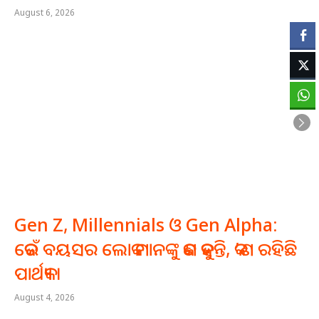
August 6, 2026
Gen Z, Millennials ଓ Gen Alpha:
କେଉଁ ବୟସର ଲୋକ ମାନଙ୍କୁ କଣ କୁହନ୍ତି, କ’ଣ ରହିଛି
ପାର୍ଥକ୍ୟ ।
August 4, 2026