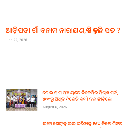
ଆଡ଼ିପଡା ଗାଁ ବନାମ ନାରାୟଣ,କିଏ କହୁଛି ସତ ?
June 29, 2026
ନୋତର ଗ୍ରାମ ପଞ୍ଚାୟତରେ ବିଜେପିର ମିଶ୍ରଣ ପର୍ବ,
୪୦୦ରୁ ଅଧିକ ବିଜେଡି କର୍ମୀ ଦଳ ଛାଡ଼ିଲେ
August 6, 2026
ଭଙ୍ଗା ଗୋଡ଼କୁ ଭଲ କରିବାକୁ ୧୫୦ କିଲୋମିଟର