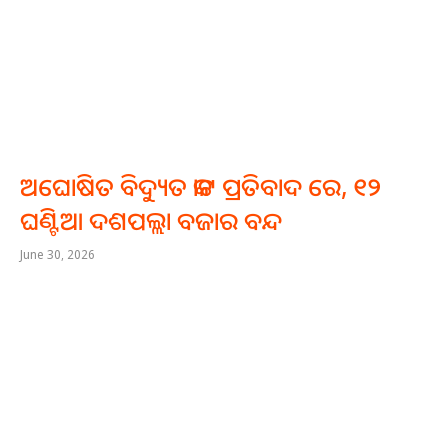
ଅଘୋଷିତ ବିଦ୍ୟୁତ କାଟ ପ୍ରତିବାଦ ରେ, ୧୨
ଘଣ୍ଟିଆ ଦଶପଲ୍ଲା ବଜାର ବନ୍ଦ
June 30, 2026