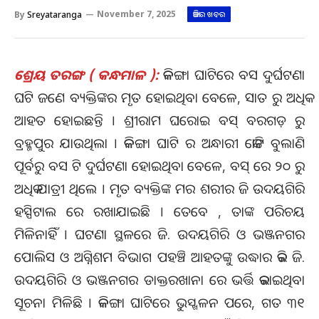
By
Sreyataranga
November 7, 2025
ଆଜିର ଖବର
ଶ୍ରେୟ ତରଙ୍ଗ ( କନ୍ଧମାଳ ):
କଳିଙ୍ଗା ଘାଟିରେ ବସ ଦୁର୍ଘଟଣା
ଘଟି ଜଣେ ବ୍ୟକ୍ତିଙ୍କର ମୃତ ହୋଇଥିବା ବେଳେ, ସାତ ରୁ ଅଧିକ
ଆହତ ହୋଇଛନ୍ତି । ଶ୍ରୀରାମ ଘରୋଇ ବସ୍ ବରଗଡ଼ ରୁ
ବ୍ରହ୍ମପୁର ଯାଉଥିଲା । କଳିଙ୍ଗା ଘାଟି ର ଅନ୍ଧାରୀ କୋଟି ବୁଲାଣି
ପୂର୍ବରୁ ବସ ଟି ଦୁର୍ଘଟଣା ହୋଇଥିବା ବେଳେ, ବସ୍ ରେ ୨୦ ରୁ
ଅଧିକ ଯାତ୍ରୀ ଥିଲେ । ମୃତ ବ୍ୟକ୍ତିଙ୍କ ମର ଶରୀର ଜି ଉଦୟଗିରି
ହସ୍ପିଟାଲ ରେ ରଖାଯାଇଛି । ତେବେ , ତାଙ୍କ ପରିଚୟ
ମିଳିନାହିଁ । ଘଟଣା ସ୍ଥଳରେ ଜି. ଉଦୟଗିରି ଓ ଭଞ୍ଜନଗର
ପୋଲିସ ଓ ଅଗ୍ନିଶମ ବିଭାଗ ପହଞ୍ଚି ଆହତଙ୍କୁ ଉଦ୍ଧାର କରି ଜି.
ଉଦୟଗିରି ଓ ଭଞ୍ଜନଗର ଡାକ୍ତରଖାନା ରେ ଭର୍ତ୍ତି କରାଇଥିବା
ସୂଚନା ମିଳିଛି । କଳିଙ୍ଗା ଘାଟିରେ ଭୁସ୍ଖଳନ ପରେ, ଗତ ୩୧