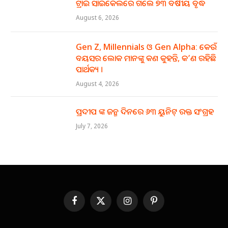
ଟ୍ରାଇ ସାଇକେଲରେ ଗଲେ ୭୩ ବର୍ଷୀୟ ବୃଦ୍ଧ
August 6, 2026
Gen Z, Millennials ଓ Gen Alpha: କେଉଁ
ବୟସର ଲୋକ ମାନଙ୍କୁ କଣ କୁହନ୍ତି, କ’ଣ ରହିଛି
ପାର୍ଥକ୍ୟ ।
August 4, 2026
ପ୍ରଦୀପ ଙ୍କ ଜନ୍ମ ଦିନରେ ୬୩ ୟୁନିଟ୍ ରକ୍ତ ସଂଗ୍ରହ
July 7, 2026
Facebook
X
Instagram
Pinterest
(Twitter)