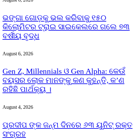
ଭଙ୍ଗା ଗୋଡ଼କୁ ଭଲ କରିବାକୁ ୧୫୦
କିଲୋମିଟର ଟ୍ରାଇ ସାଇକେଲରେ ଗଲେ ୭୩
ବର୍ଷୀୟ ବୃଦ୍ଧ
August 6, 2026
Gen Z, Millennials ଓ Gen Alpha: କେଉଁ
ବୟସର ଲୋକ ମାନଙ୍କୁ କଣ କୁହନ୍ତି, କ’ଣ
ରହିଛି ପାର୍ଥକ୍ୟ ।
August 4, 2026
ପ୍ରଦୀପ ଙ୍କ ଜନ୍ମ ଦିନରେ ୬୩ ୟୁନିଟ୍ ରକ୍ତ
ସଂଗ୍ରହ