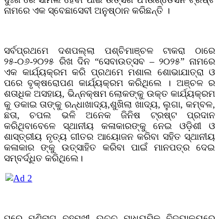
ନାମରେ ଏକ ସ୍ବେଛାସେବୀ ଅନୁଷ୍ଠାନ କରିଛନ୍ତି ।
ସର୍ବପ୍ରଥମେ ଦଶପଲ୍ଲା ପଶ୍ଚିମାଞ୍ଚଳ ଟାକରା ଠାରେ
୨୫-୦୬-୨୦୨୫ ରିଖ ଦିନ “ସେବାଉତ୍ସବ – ୨୦୨୫” ନାମରେ
ଏକ କାର୍ଯ୍ୟକ୍ରମ କରି ପ୍ରଥମେ ମଶାଲ ଶୋଭାଯାତ୍ରା ଓ
ପରେ ବୃକ୍ଷରୋପଣ କାର୍ଯ୍ୟକ୍ରମ କରିଥିଲେ । ଅଞ୍ଚଳ ର
ଶତାଧିକ ଅସହାୟ, ଭିନ୍ନକ୍ଷମ ଲୋକଙ୍କୁ ଉକ୍ତ କାର୍ଯ୍ୟକ୍ରମ
କୁ ଡକାଇ ତାଙ୍କୁ ରନ୍ଧାଖାଦ୍ୟ,ଶୁଖିଲା ଖାଦ୍ୟ, ଲୁଗା, କମ୍ବଳ,
ଛତା, ଚପଲ ଭଳି ଅନେକ ଜିନିଷ ଟ୍ରଷ୍ଟ ପ୍ରଦାନ
କରିଥିବାବେଳେ ସ୍ଥାନୀୟ କଳାକାରଙ୍କୁ ନେଇ ଓଡ଼ିଶୀ ଓ
ଶାସ୍ତ୍ରୀୟ ନୃତ୍ୟ ଗୀତର ଆୟୋଜନ କରିବା ସହିତ ସ୍ଥାନୀୟ
କଳାକାର ଙ୍କୁ ଉତ୍ସାହିତ କରିବା ପାଇଁ ମାନପତ୍ର ଦେଇ
ସମ୍ବର୍ଦ୍ଧିତ କରିଥିଲେ।
ପରେ ମଣିନାଗ ବହୁମୁଖୀ ଉଚ୍ଚ ମାଧ୍ୟମିକ ବିଦ୍ୟାଳୟରେ