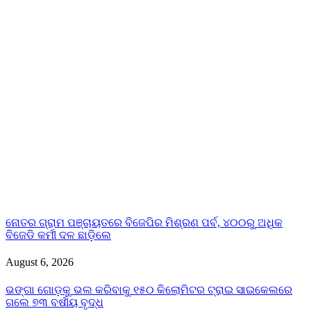
ନୋତର ଗ୍ରାମ ପଞ୍ଚାୟତରେ ବିଜେପିର ମିଶ୍ରଣ ପର୍ବ, ୪୦୦ରୁ ଅଧିକ
ବିଜେଡି କର୍ମୀ ଦଳ ଛାଡ଼ିଲେ
August 6, 2026
ଭଙ୍ଗା ଗୋଡ଼କୁ ଭଲ କରିବାକୁ ୧୫୦ କିଲୋମିଟର ଟ୍ରାଇ ସାଇକେଲରେ
ଗଲେ ୭୩ ବର୍ଷୀୟ ବୃଦ୍ଧ