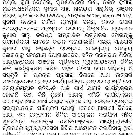
ମିଶ୍ର, କୁନା ବେହେରା, କୃଷ୍ଣଚନ୍ଦ୍ର ରଣା, ନଳିନ କୁମାର
ନାୟକ,ଧର୍ମେନ୍ଦ୍ର କୁମାର ସାହୁ, ନାରାୟଣ ସାହୁ,ବିଭୁ ରଞ୍ଜନ
ମିଶ୍ର, ରାଜ କିଶୋର ବେହେରା, ପଙ୍କଜ ନାଏକ, ସନ୍ତୋଷ ସାହୁ,
ସୁବାଷ ଚନ୍ଦ୍ର ବାରିକ ପ୍ରମୁଖ ସଭ୍ୟ ଭାବେ ଯୋଗ
ଦେଇଥିବାବେଳେ ଅନୁଷ୍ଠାନ ତରଫରୁ ଶିକ୍ଷାବିତ ପ୍ରମୋଦ
କୁମାର ସାହୁ, ବରିଷ୍ଠ ସାମ୍ବାଦିକ ରତ୍ନାକର ହୋତାଙ୍କୁ
ପରାମର୍ଶଦାତା ଭାବରେ ଚୟନ କରାଯାଇଛି। ସଭ୍ୟ ସନ୍ତୋଷ
କୁମାର ସାହୁ କହିଛନ୍ତି ଟ୍ରଷ୍ଟର ଆଭିମୁଖ୍ୟ ଅସହାୟ
ଲୋକଙ୍କୁ ସହଯୋଗ ଯୋଗାଇଦେବା ସହିତ ରକ୍ତଦାନ ଶିବିର,
ଆଭ୍ୟନ୍ତରୀଣ ଅଞ୍ଚଳ ଗୁଡିକରେ ସ୍ୱାସ୍ଥ୍ୟସେବା ଶିବିର
ଭଳି କାର୍ଯ୍ୟକ୍ରମ କରିବା ସହିତ ଓଡ଼ିଆ ଭାଷା ସାହିତ୍ୟ ଓ
ସସ୍କୃତି ର ପ୍ରଚାର ପ୍ରସାର ଦିଗରେ ଆମ ଉତ୍ସର୍ଗ
ଫାଉଣ୍ଡେସନ ଟ୍ରଷ୍ଟ କାର୍ଯ୍ୟକରିବ।ଟ୍ରଷ୍ଟର ଟ୍ରଷ୍ଟି ତଥା
ଚେୟାରମ୍ୟାନ କହିଛନ୍ତି ଆଜି ଯାଏଁ ଯାହାବି କାର୍ଯ୍ୟକ୍ରମ
ହୋଇଛି ତାହା କିଛି ନୁହେଁ। ଆଗକୁ ଏମିତି କାର୍ଯ୍ୟକ୍ରମ
ଜାରିରହିବ।ଆଜି ଯାଏଁ ଯାହାବି ହୋଇଛି ତାହା କେବଳ ଟ୍ରଷ୍ଟର
ସଭ୍ୟମାନଙ୍କ ପରିଶ୍ରମ ଯୋଗୁଁ ।ତେବେ ଆଗାମୀ ଦିନରେ
ଆଉ ଏକ ରକ୍ତଦାନ ଶିବିର ଆୟୋଜନ କରାଯିବା ସହିତ
ଖୁବଶୀଘ୍ର ଦଶପଲ୍ଲା ପଶ୍ଚିମାଞ୍ଚଳର ଆଭ୍ୟାନ୍ତରୀଣ
ଗ୍ରାମରେ ସ୍ୱାସ୍ଥ୍ୟସେବା ଶିବିର ଆୟୋଜନ କରାଯିବାକୁ ଥିବା
କହିଛନ୍ତି ଟ୍ରଷ୍ଟର ସଭ୍ୟ ନାରାୟଣ ସାହୁ ଓ ମନ୍ମଥ କୁମାର