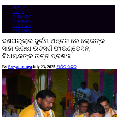
ସ୍ୱାସ୍ଥ୍ୟ
ଅପରାଧ
ଆଜିର ଖବର
ଆଧ୍ୟାତ୍ମିକ
ଦେଶ ବିଦେଶ
ମନୋରଞ୍ଜନ
ଦଶପଲ୍ଲାର ଦୁର୍ଗମ ଅଞ୍ଚଳ ରେ ଲୋକଙ୍କ
ସାହା ଭରଷା ଉତ୍ସର୍ଗ ଫାଉଣ୍ଡେସନ,
ବିଧାୟକଙ୍କ ଉଚ୍ଚ ପ୍ରଶଂସା
By
Sreyataranga
July 23, 2025
ଆଜିର ଖବର