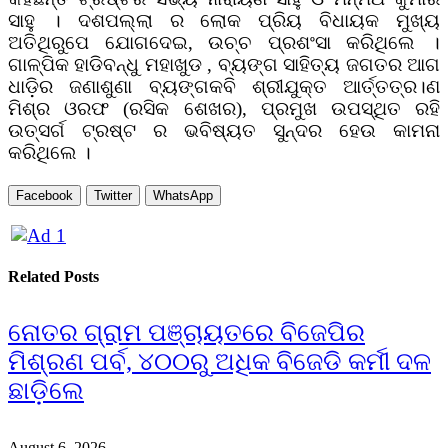
ସାହୁ । ଦଶପଲ୍ଲା ର ଲୋକ ପ୍ରିୟ ବିଧାୟକ ମୁଖ୍ୟ
ଅତିଥିରୁପେ ଯୋଗଦେଇ, ଉଚ୍ଚ ପ୍ରଶଂସା କରିଥିଲେ ।
ଗାଳ୍ପିକ ହାଡିବନ୍ଧୁ ମହାଖୁଡ , ବ୍ୟଙ୍ଗ ସାହିତ୍ୟ ଜଗତର ଆଗ
ଧାଡ଼ିର ଜଣାଶୁଣା ବ୍ୟଙ୍ଗକବି ଶ୍ରୀଯୁକ୍ତ ଆର୍ତ୍ତତ୍ର।ଣ
ମିଶ୍ର ଓରଫ (ରସିକ ଶେଖର), ପ୍ରମୁଖ ଉପସ୍ଥିତ ରହି
ଉତ୍ସର୍ଗ ଟ୍ରଷ୍ଟ ର ଭବିଷ୍ୟତ ସୁନ୍ଦର ହେଉ କାମନା
କରିଥିଲେ ।
Facebook
Twitter
WhatsApp
Related
Posts
ନୋତର ଗ୍ରାମ ପଞ୍ଚାୟତରେ ବିଜେପିର
ମିଶ୍ରଣ ପର୍ବ, ୪୦୦ରୁ ଅଧିକ ବିଜେଡି କର୍ମୀ ଦଳ
ଛାଡ଼ିଲେ
August 6, 2026