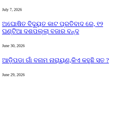
July 7, 2026
ଅଘୋଷିତ ବିଦ୍ୟୁତ କାଟ ପ୍ରତିବାଦ ରେ, ୧୨
ଘଣ୍ଟିଆ ଦଶପଲ୍ଲା ବଜାର ବନ୍ଦ
June 30, 2026
ଆଡ଼ିପଡା ଗାଁ ବନାମ ନାରାୟଣ,କିଏ କହୁଛି ସତ ?
June 29, 2026