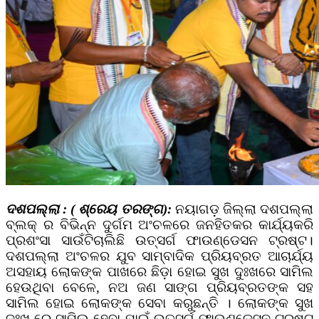
ଦଶପଲ୍ଲା : ( ଶ୍ରେୟ ତରଙ୍ଗ):
ନୟାଗଡ଼ ଜିଲ୍ଲା ଦଶପଲ୍ଲା
ବ୍ଲକ୍ ର ବିଭିନ୍ନ ଦୁର୍ଗମ ଅଂଚଳରେ ଜନହିତକର କାର୍ଯ୍ୟକରି
ପ୍ରଶଂସା ସାଉଁଟିଚାଲିଛି ଉତ୍ସର୍ଗ ଫାଉଣ୍ଡେସନ ଟ୍ରଷ୍ଟ।
ଦଶପଲ୍ଲା ଅଂଚଳର ଯୁବ ସାମ୍ବାଦିକ ପ୍ରିୟବ୍ରତ ଆଚାର୍ଯ୍ୟ
ଅସହାୟ ଲୋକଙ୍କ ପାଖରେ ଛିଡ଼ା ହୋଇ ସୁଖ ଦୁଃଖରେ ସାମିଲ
ହେଉଥିବା ବେଳେ, ନଅ ଜଣ ସାଙ୍ଗ ପ୍ରିୟବ୍ରତଙ୍କ ସହ
ସାମିଲ ହୋଇ ଲୋକଙ୍କ ସେବା କରୁଛନ୍ତି । ଲୋକଙ୍କ ସୁଖ
ଦୁଃଖ ରେ ସାମିଲ ହେବା ପାଇଁ ଉତ୍ସର୍ଗ ଫାଉଣ୍ଡେସନ ଟ୍ରଷ୍ଟ