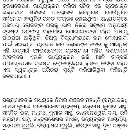
ବୃକ୍ଷରୋପଣ କାର୍ଯ୍ୟକ୍ରମ କରିବା ସହିତ ଏକ ସ୍ବେଛାକୃତ
ରକ୍ତଦାନ ଶିବିରର ଆୟୋଜନ କରିଥିଲେ ଯେଉଁଥିରେ
ସର୍ବମୋଟ ୨୨ୟୁନିଟ ରକ୍ତ ସଂଗ୍ରହ ହୋଇଥିଲା। ଅନ୍ୟପକ୍ଷେ
ଅସହାୟ ଲୋକଙ୍କ ଘରକୁ ଯାଇ ନିଜର ସକ୍ଷମ ଅନୁଯାୟୀ
ଟ୍ରଷ୍ଟ ତରଫରୁ ସହଯୋଗ ଯୋଗାଇଦେବା ସହିତ ଅଧାରୁ
ପାଠପଢା ଛାଡ଼ିଥିବା ଝିଅକୁ ବିଦ୍ୟାଳୟରେ ନାମ ଲେଖାଇବା
ପାଇଁ ସହଯୋଗ ପ୍ରଦାନ କରି ଲୋକଙ୍କ ନଜର କୁ ଆସିଥିଲା
ଏହି ଉତ୍ସର୍ଗ ଫାଉଣ୍ଡେସନ ଟ୍ରଷ୍ଟ।ତା ସହିତ ଦଶପଲ୍ଲା
ଅଂଚଳରେ ଏଭଳି କାର୍ଯ୍ୟକ୍ରମ କରି ଆଜି ଉତ୍ସର୍ଗ
ଫାଉଣ୍ଡେସନ ଟ୍ରଷ୍ଟ ଲୋକପ୍ରିୟତା ହାସଲ କରିବା ସହିତ
ଏକ ସ୍ୱତନ୍ତ୍ର ପରିଚୟ ସୃଷ୍ଟି କରିପାରିଥିବା କହିଛନ୍ତି
ଜନସାଧାରଣ।
ସଭ୍ୟମାନଙ୍କ ମଧ୍ୟରେ ନିହାର ରଞ୍ଜନ ମହାନ୍ତି (ସମ୍ପାଦକ),
ମାନସ କୁମାର ପରିଡ଼ା(କୋସାଧ୍ୟକ୍ଷ), ସନ୍ତୋଷ କୁମାର ସାହୁ,
ସମ୍ବିତ ଭଟ, ମନ୍ମଥ କୁମାର ସାହୁ, ଚନ୍ଦନେଶ୍ୱର ଦାସ, ରବି
ନାରାୟଣ ସାହୁ, ଚନ୍ଦ୍ରଶେଖର ନାଏକ, ସତ୍ୟବ୍ରତ ଆଚାର୍ଯ୍ୟ,
ସନ୍ତୋଷ ମୁଦୁଲି, ବିଦ୍ୟାଧର ମୁଦୁଲି, ଛବିରାଜ ସାହୁ, ଚିତ ରଞ୍ଜନ