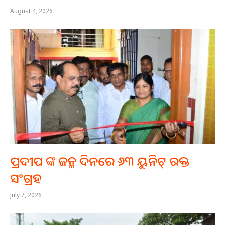
August 4, 2026
ପ୍ରଦୀପ ଙ୍କ ଜନ୍ମ ଦିନରେ ୬୩ ୟୁନିଟ୍ ରକ୍ତ
ସଂଗ୍ରହ
July 7, 2026