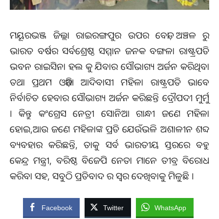
ମୟୂରଭଞ୍ଜ ଜିଲ୍ଲା ରାଇରଙ୍ଗପୁର ଉପର ବେଡ଼ା ଅଞ୍ଚଳ ରୁ
ଭାରତ ବର୍ଷର ସର୍ବଶ୍ରେଷ୍ଠ ସମ୍ମାନ ଜନକ ବଙ୍ଗଳା ରାଷ୍ଟ୍ରପତି
ଭବନ ରାଇସିନା ହଲ କୁ ଯିବାର ସୌଭାଗ୍ୟ ଅର୍ଜନ କରିଥିବା
ତଥା ପ୍ରଥମ ଓଡ଼ିଆ ଆଦିବାସୀ ମହିଳା ରାଷ୍ଟ୍ରପତି ଭାବେ
ନିର୍ବାଚିତ ହେବାର ସୌଭାଗ୍ୟ ଅର୍ଜନ କରିଛନ୍ତି ଦ୍ରୌପଦୀ ମୁର୍ମୁ
। କିନ୍ତୁ କଂଗ୍ରେସ ନେତ୍ରୀ ସୋନିଆ ଗାନ୍ଧୀ ଜଣେ ମହିଳା
ହୋଇ,ଆଉ ଜଣେ ମହିଳାଙ୍କ ପ୍ରତି ଯେଉଁଭଳି ଅଶାଳୀନ ଶବ୍ଦ
ବ୍ୟବହାର କରିଛନ୍ତି, ତାକୁ ସର୍ବ ଭାରତୀୟ ସ୍ତରରେ ବହୁ
କେନ୍ଦ୍ର ମନ୍ତ୍ରୀ, ବରିଷ୍ଠ ବିଜେପି ନେତା ମାନେ ତୀବ୍ର ବିରୋଧ
କରିବା ସହ, ସବୁଠି ପ୍ରତିବାଦ ର ସ୍ଵର ଦେଖିବାକୁ ମିଳୁଛି ।
Facebook
Twitter
WhatsApp