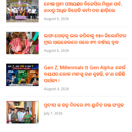
ନୋତର ଗ୍ରାମ ପଞ୍ଚାୟତରେ ବିଜେପିର ମିଶ୍ରଣ ପର୍ବ,
୪୦୦ରୁ ଅଧିକ ବିଜେଡି କର୍ମୀ ଦଳ ଛାଡ଼ିଲେ
August 6, 2026
ଭଙ୍ଗା ଗୋଡ଼କୁ ଭଲ କରିବାକୁ ୧୫୦ କିଲୋମିଟର
ଟ୍ରାଇ ସାଇକେଲରେ ଗଲେ ୭୩ ବର୍ଷୀୟ ବୃଦ୍ଧ
August 6, 2026
Gen Z, Millennials ଓ Gen Alpha: କେଉଁ
ବୟସର ଲୋକ ମାନଙ୍କୁ କଣ କୁହନ୍ତି, କ’ଣ ରହିଛି
ପାର୍ଥକ୍ୟ ।
August 4, 2026
ପ୍ରଦୀପ ଙ୍କ ଜନ୍ମ ଦିନରେ ୬୩ ୟୁନିଟ୍ ରକ୍ତ ସଂଗ୍ରହ
July 7, 2026