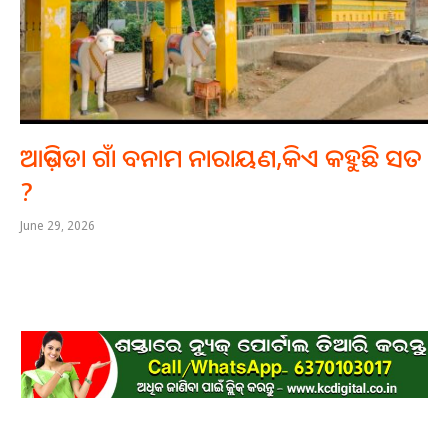
ଆଡ଼ିପଡା ଗାଁ ବନାମ ନାରାୟଣ,କିଏ କହୁଛି ସତ
?
June 29, 2026