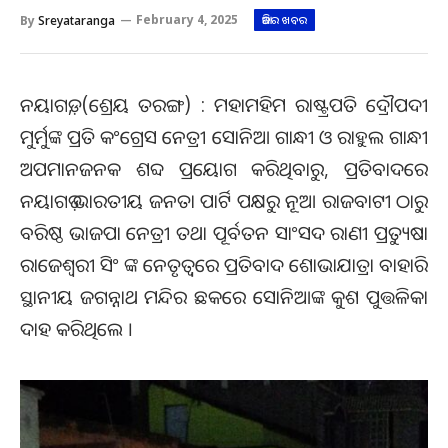
By
Sreyataranga
February 4, 2025
ଆଜିର ଖବର
ନୟାଗଡ଼, (ଶ୍ରେୟ ତରଙ୍ଗ) : ମହାମହିମ ରାଷ୍ଟ୍ରପତି ଦ୍ରୌପଦୀ
ମୁର୍ମୁଙ୍କ ପ୍ରତି କଂଗ୍ରେସ ନେତ୍ରୀ ସୋନିଆ ଗାନ୍ଧୀ ଓ ରାହୁଲ ଗାନ୍ଧୀ
ଅପମାନଜନକ ଶବ୍ଦ ପ୍ରୟୋଗ କରିଥିବାରୁ, ପ୍ରତିବାଦରେ
ନୟାଗଡ଼ ଭାରତୀୟ ଜନତା ପାର୍ଟି ପକ୍ଷରୁ ନୂଆ ରାଜବାଟୀ ଠାରୁ
ବରିଷ୍ଠ ଭାଜପା ନେତ୍ରୀ ତଥା ପୂର୍ବତନ ସାଂସଦ ରାଣୀ ପ୍ରତ୍ୟୁଷା
ରାଜେଶ୍ୱରୀ ସିଂ ଙ୍କ ନେତୃତ୍ୱରେ ପ୍ରତିବାଦ ଶୋଭାଯାତ୍ରା ବାହାରି
ସ୍ଥାନୀୟ ଜଗନ୍ନାଥ ମନ୍ଦିର ଛକରେ ସୋନିଆଙ୍କ କୁଶ ପୁତ୍ତଳିକା
ଦାହ କରିଥିଲେ ।