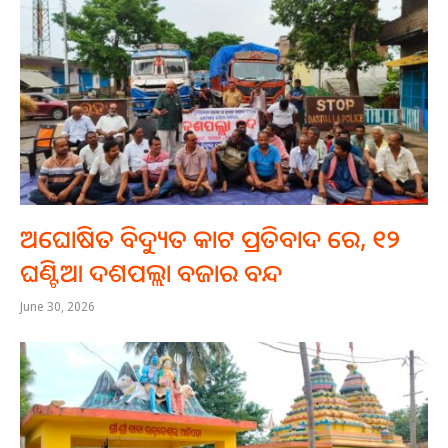
ଅଘୋଷିତ ବିଦ୍ୟୁତ କାଟ ପ୍ରତିବାଦ ରେ, ୧୨
ଘଣ୍ଟିଆ ଦଶପଲ୍ଲା ବଜାର ବନ୍ଦ
June 30, 2026