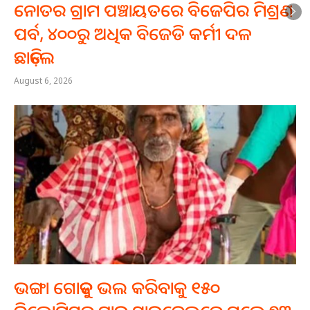
ନୋତର ଗ୍ରାମ ପଞ୍ଚାୟତରେ ବିଜେପିର ମିଶ୍ରଣ
ପର୍ବ, ୪୦୦ରୁ ଅଧିକ ବିଜେଡି କର୍ମୀ ଦଳ
ଛାଡ଼ିଲେ
August 6, 2026
ଭଙ୍ଗା ଗୋଡ଼କୁ ଭଲ କରିବାକୁ ୧୫୦