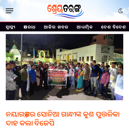
ସ୍ୱାସ୍ଥ୍ୟ
ଅପରାଧ
ଆଜିର ଖବର
ଆଧ୍ୟାତ୍ମିକ
ଦେଶ ବିଦେଶ
ନୟାଗଡ଼,ରେ ସୋନିଆ ଗାନ୍ଧୀଙ୍କ କୁଶ ପୁତ୍ତଳିକା
ଦାହ କଲା ବିଜେପି