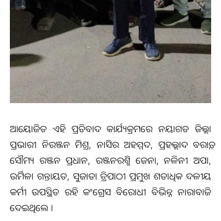
ଆୟୋଜିତ ଏହି ପ୍ରତିବାଦ କାର୍ଯ୍ୟକ୍ରମରେ ନୟାଗଡ ଜିଲ୍ଲା
ପ୍ରଭାରୀ ନିରଞ୍ଜନ ମିଶ୍ର, ନାସିର ଅହମ୍ମଦ, ପ୍ରହଲ୍ଲାଦ ବରାଡ଼,
ସୌମ୍ୟ ରଞ୍ଜନ ପ୍ରଧାନ, ରଞ୍ଜନରଶ୍ମି ଜେନା, ନଳିନୀ ଅପା,
ଉର୍ମିଳା ଗନ୍ତାୟତ, ସୁଜାତା ତ୍ରିପାଠୀ ପ୍ରମୁଖ ଶତାଧିକ ଦଳୀୟ
କର୍ମୀ ଉପସ୍ଥିତ ରହି କଂଗ୍ରେସ ବିରୋଧୀ ବିଭିନ୍ନ ନାରାବାଜି
ଦେଇଥିଲେ ।