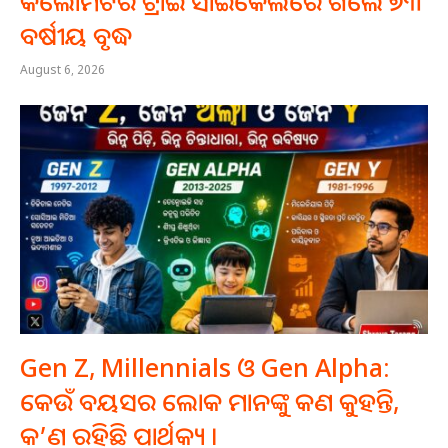
କିଲୋମିଟର ଟ୍ରାଇ ସାଇକେଲରେ ଗଲେ ୭୩
ବର୍ଷୀୟ ବୃଦ୍ଧ
August 6, 2026
Gen Z, Millennials ଓ Gen Alpha:
କେଉଁ ବୟସର ଲୋକ ମାନଙ୍କୁ କଣ କୁହନ୍ତି,
କ’ଣ ରହିଛି ପାର୍ଥକ୍ୟ ।