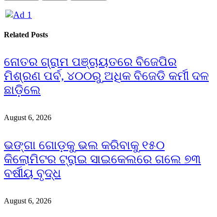
Related
Posts
ନୋତର ଗ୍ରାମ ପଞ୍ଚାୟତରେ ବିଜେପିର
ମିଶ୍ରଣ ପର୍ବ, ୪୦୦ରୁ ଅଧିକ ବିଜେଡି କର୍ମୀ ଦଳ
ଛାଡ଼ିଲେ
August 6, 2026
ଭଙ୍ଗା ଗୋଡ଼କୁ ଭଲ କରିବାକୁ ୧୫୦
କିଲୋମିଟର ଟ୍ରାଇ ସାଇକେଲରେ ଗଲେ ୭୩
ବର୍ଷୀୟ ବୃଦ୍ଧ
August 6, 2026