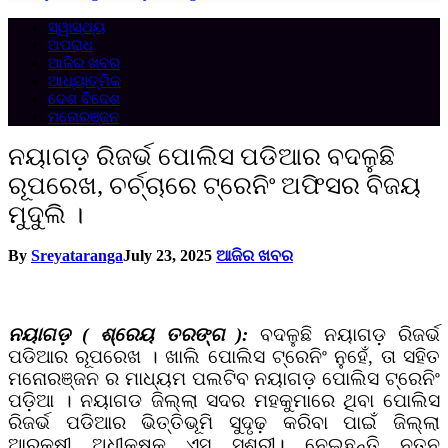
ସ୍ୱାସ୍ଥ୍ୟ
ଅପରାଧ
ଆଜିର ଖବର
ଆଧ୍ୟାତ୍ମିକ
ଦେଶ ବିଦେଶ
ମନୋରଞ୍ଜନ
ନୟାଗଡ଼ ରିଜର୍ଭ ପୋଲିସ ପଡିଆର ବଦଳୁଛି
ରୂପରେଖ, ଚର୍ଚ୍ଚାରେ ଟ୍ରେନିଂ ଅଫିସର ବିଜୟ
ମୁଦୁଲି ।
By
Sreyataranga
July 23, 2025
ଆଜିର ଖବର
ନୟାଗଡ଼ ( ଶ୍ରେୟ ତରଙ୍ଗ ):
ବଦଳୁଛି ନୟାଗଡ଼ ରିଜର୍ଭ
ପଡିଆର ରୂପରେଖ । ଖାଲି ପୋଲିସ ଟ୍ରେନିଂ ନୁହେଁ, ତା ସହିତ
ମନୋରଞ୍ଜନ ର ମାଧ୍ୟମ ପଲଟିବ ନୟାଗଡ଼ ପୋଲିସ ଟ୍ରେନିଂ
ପଡ଼ିଆ । ନୟାଗଡ ଜିଲ୍ଲା ସଦର ମହକୁମାରେ ଥିବା ପୋଲିସ
ରିଜର୍ଭ ପଡିଆର ଭିତ୍ତିଭୂମି ସୁଦୃଢ଼ କରିବା ପାଇଁ ଜିଲ୍ଲା
ଆରକ୍ଷୀ ଅଧୀକ୍ଷକ ଏସ ସୁଶ୍ରୀ। ନେଇଛନ୍ତି ନୂତନ