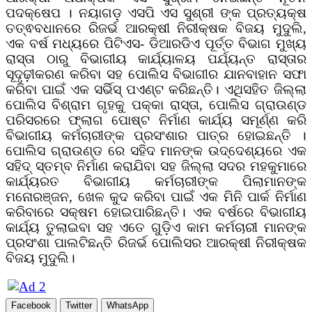
ପଦକ୍ଷେପ । ନୟାଗଡ଼ ଏସପି ଏସ ସୁଶ୍ରୀ ଙ୍କ ପ୍ରତ୍ୟକ୍ଷ
ତତ୍ଵବଧାନରେ ରିଜର୍ଭ ଆରକ୍ଷୀ ନିରୀକ୍ଷକ ବିଜୟ ମୁଦୁଲି,
ଏକ ବର୍ଷ ମଧ୍ୟରେ ପିଟିଏସ- ଡିଆରଡିଏ ପୂର୍ତ୍ତ ବିଭାଗ ମୁଖ୍ୟ
ରାସ୍ତା ଠାରୁ ବିଭାଗୀୟ କାର୍ଯ୍ୟାଳୟ ପର୍ଯ୍ୟନ୍ତ ରାସ୍ତାର
ସୂଦୃଢ଼ୀକରଣ କରିବା ସହ ପୋଲିସ ବିଭାଗୀର ଯାନବାହାନ ସଫା
କରିବା ପାଇଁ ଏକ ସର୍ଭିସ୍ ପଏଣ୍ଟ କରିଛନ୍ତି। ଏଥିସହିତ ଜିଲ୍ଲା
ପୋଲିସ ବିଶ୍ରାମ ଗୃହକୁ ପକ୍କା ରାସ୍ତା, ପୋଲିସ ଗ୍ରାଉଣ୍ଡ
ପରିସରରେ ଫ୍ଲାଗ ପୋଷ୍ଟ ନିର୍ମାଣ କାର୍ଯ୍ୟ ସମୂର୍ଣ୍ଣ କରି
ବିଭାଗୀୟ କର୍ମଚାରୀଙ୍କ ପ୍ରସଂଶାର ପାତ୍ର ହୋଇଛନ୍ତି ।
ପୋଲିସ ଗ୍ରାଉଣ୍ଡ ରେ ସହିଦ ମାନଙ୍କ ଉଦ୍ଦେଶ୍ୟରେ ଏକ
ସହିଦ୍ ସ୍ତମ୍ବ ନିର୍ମାଣ କରାଯିବା ସହ ଜିଲ୍ଲା ସଦର ମହକୁମାରେ
କାର୍ଯ୍ୟରତ ବିଭାଗୀୟ କର୍ମଚାରୀଙ୍କ ପିଲାମାନଙ୍କ
ମନୋରଞ୍ଜନ, ଖେଳ କୁଦ କରିବା ପାଇଁ ଏକ ମିନି ପାର୍କ ନିର୍ମାଣ
କରିବାରେ ସକ୍ଷମ ହୋଇପାରିଛନ୍ତି। ଏକ ବର୍ଷରେ ବିଭାଗୀୟ
କାର୍ଯ୍ୟ ତୁଲାଇବା ସହ ଏତେ ଗୁଡ଼ିଏ କାମ କର୍ମଚାରୀ ମାନଙ୍କ
ପ୍ରସଂଶା ପାଲଟିଛନ୍ତି ରିଜର୍ଭ ପୋଲିସର ଆରକ୍ଷୀ ନିରୀକ୍ଷକ
ବିଜୟ ମୁଦୁଲି।
Facebook
Twitter
WhatsApp