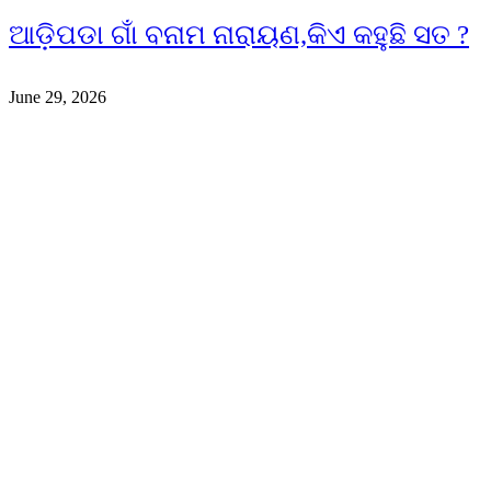
ଆଡ଼ିପଡା ଗାଁ ବନାମ ନାରାୟଣ,କିଏ କହୁଛି ସତ ?
June 29, 2026