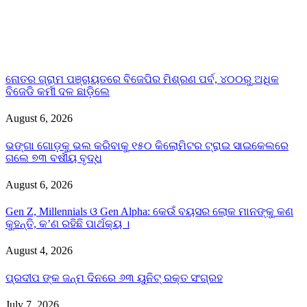
ନୋତର ଗ୍ରାମ ପଞ୍ଚାୟତରେ ବିଜେପିର ମିଶ୍ରଣ ପର୍ବ, ୪୦୦ରୁ ଅଧିକ
ବିଜେଡି କର୍ମୀ ଦଳ ଛାଡ଼ିଲେ
August 6, 2026
ଭଙ୍ଗା ଗୋଡ଼କୁ ଭଲ କରିବାକୁ ୧୫୦ କିଲୋମିଟର ଟ୍ରାଇ ସାଇକେଲରେ
ଗଲେ ୭୩ ବର୍ଷୀୟ ବୃଦ୍ଧ
August 6, 2026
Gen Z, Millennials ଓ Gen Alpha: କେଉଁ ବୟସର ଲୋକ ମାନଙ୍କୁ କଣ
କୁହନ୍ତି, କ’ଣ ରହିଛି ପାର୍ଥକ୍ୟ ।
August 4, 2026
ପ୍ରଦୀପ ଙ୍କ ଜନ୍ମ ଦିନରେ ୬୩ ୟୁନିଟ୍ ରକ୍ତ ସଂଗ୍ରହ
July 7, 2026