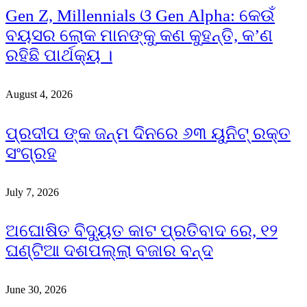
Gen Z, Millennials ଓ Gen Alpha: କେଉଁ
ବୟସର ଲୋକ ମାନଙ୍କୁ କଣ କୁହନ୍ତି, କ’ଣ
ରହିଛି ପାର୍ଥକ୍ୟ ।
August 4, 2026
ପ୍ରଦୀପ ଙ୍କ ଜନ୍ମ ଦିନରେ ୬୩ ୟୁନିଟ୍ ରକ୍ତ
ସଂଗ୍ରହ
July 7, 2026
ଅଘୋଷିତ ବିଦ୍ୟୁତ କାଟ ପ୍ରତିବାଦ ରେ, ୧୨
ଘଣ୍ଟିଆ ଦଶପଲ୍ଲା ବଜାର ବନ୍ଦ
June 30, 2026