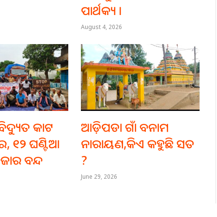
ପାର୍ଥକ୍ୟ ।
August 4, 2026
ିଦ୍ୟୁତ କାଟ
ଆଡ଼ିପଡା ଗାଁ ବନାମ
େ, ୧୨ ଘଣ୍ଟିଆ
ନାରାୟଣ,କିଏ କହୁଛି ସତ
ଜାର ବନ୍ଦ
?
June 29, 2026