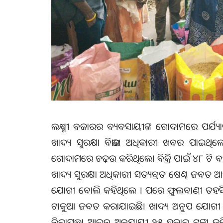
ଲକ୍ଷ୍ମୀ ବଜାରର ବ୍ୟବସାୟୀଙ୍କ ଗୋଦାମରେ ପର୍ଯ୍ୟା
ଖାଦ୍ୟ ସୁରକ୍ଷା ବିଭାଗ ଅଧିକାରୀ ଖବର ପାଇଥିଲେ।
ଗୋଦାମରେ ଚଢ଼ଉ କରିଥିଲେ। ବିକ୍ରି ପାଇଁ ୪୮ ଟି ବ
ଖାଦ୍ୟ ସୁରକ୍ଷା ଅଧିକାରୀ ସତ୍ୟବ୍ରତ ଷେଣ୍ଢ ଜବତ ଆ
ଯୋଗୀ ବୋଲି କହିଥିଲେ । ପରେ ଫୁଲବାଣୀ ତହସିଲଦାର ପ
ଟାକୁଆ ଜବତ କରାଯାଇଛି। ଖାଦ୍ୟ ଅନୁପ‌ ଯୋଗୀ ପଦା
ନିରାପତ୍ତା ଆଇନ ଅନୁଯାୟୀ ୨୫ ହଜାର ଟଙ୍କା ଜ