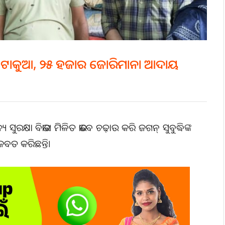
୍ବ ଟାକୁଆ, ୨୫ ହଜାର ଜୋରିମାନା ଆଦାୟ
 ସୁରକ୍ଷା ବିଭାଗ ମିଳିତ ଭାବେ ଚଢ଼ାଉ କରି ଜଗନ୍ ସୁବୁଦ୍ଧିଙ୍କ
ଜବତ କରିଛନ୍ତି।