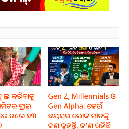
କୁ ଭଲ କରିବାକୁ
Gen Z, Millennials ଓ
ମିଟର ଟ୍ରାଇ
Gen Alpha: କେଉଁ
ରେ ଗଲେ ୭୩
ବୟସର ଲୋକ ମାନଙ୍କୁ
ଧ
କଣ କୁହନ୍ତି, କ’ଣ ରହିଛି