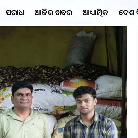
ଅପରାଧ
ଆଜିର ଖବର
ଆଧ୍ୟାତ୍ମିକ
ଦେଶ 