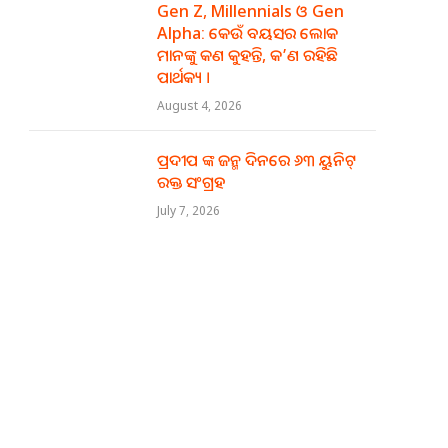
Gen Z, Millennials ଓ Gen
Alpha: କେଉଁ ବୟସର ଲୋକ
ମାନଙ୍କୁ କଣ କୁହନ୍ତି, କ’ଣ ରହିଛି
ପାର୍ଥକ୍ୟ ।
August 4, 2026
ପ୍ରଦୀପ ଙ୍କ ଜନ୍ମ ଦିନରେ ୬୩ ୟୁନିଟ୍
ରକ୍ତ ସଂଗ୍ରହ
July 7, 2026