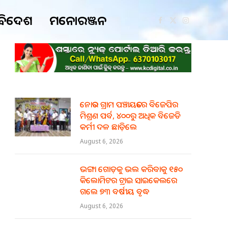
ବିଦେଶ
ମନୋରଞ୍ଜନ
Facebook
X
Instagram
(Twitter)
ନୋତର ଗ୍ରାମ ପଞ୍ଚାୟତରେ ବିଜେପିର
ମିଶ୍ରଣ ପର୍ବ, ୪୦୦ରୁ ଅଧିକ ବିଜେଡି
କର୍ମୀ ଦଳ ଛାଡ଼ିଲେ
August 6, 2026
ଭଙ୍ଗା ଗୋଡ଼କୁ ଭଲ କରିବାକୁ ୧୫୦
କିଲୋମିଟର ଟ୍ରାଇ ସାଇକେଲରେ
ଗଲେ ୭୩ ବର୍ଷୀୟ ବୃଦ୍ଧ
August 6, 2026