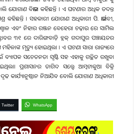
ବୋଲି ଯୋଗାଣ ବିଭାଗ କହିଛନ୍ତି । ଏ ଘଟଣାର ଅଧିକ ତଦନ୍ତ
ମିଶ୍ର କହିଛନ୍ତି । ସହକାରୀ ଯୋଗାଣ ଅଧିକାରୀ ପି. ଭାର୍ଗବୀ,
ୀ ବିଶ୍ଵାଳ ଏବଂ ନିହାର ରଞ୍ଜନ ବେହେରା ଚଢ଼ାଉ ରେ ସାମିଲ
ବର ୩୧ ରେ ଦାରିଙ୍ଗବାଡ଼ି ବ୍ଲକ୍ ଗଦାପୁର ପଞ୍ଚାୟତର
ଜଣ ମହିଳାଙ୍କ ମୃତ୍ୟୁ ହୋଇଥିଲା । ଏ ଘଟଣା ସାରା ରାଜ୍ୟରେ
ଇଁ ବ୍ୟାପକ ସଚେତନତା ସୃଷ୍ଟି ସହ ଏହାକୁ ଗଚ୍ଛିତ ରଖୁବା
ଥିଲା। ପ୍ରଶାସନର ତାଗିଦ ସତ୍ତ୍ୱେ ଆମ୍ବଟାକୁଆ ବିକ୍ରି
ଦୃଢ କାର୍ଯ୍ୟାନୁଷ୍ଠାନ ନିଆଯିବ ବୋଲି ଯୋଗାଣ ଅଧିକାରୀ
Twitter
WhatsApp