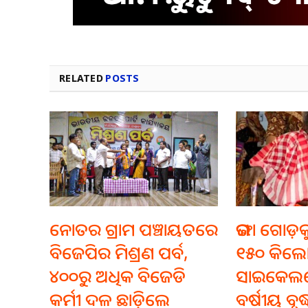
RELATED
POSTS
ନୋତର ଗ୍ରାମ ପଞ୍ଚାୟତରେ
ଭଙ୍ଗା ଗୋଡ଼
ବିଜେପିର ମିଶ୍ରଣ ପର୍ବ,
୧୫୦ କିଲୋ
୪୦୦ରୁ ଅଧିକ ବିଜେଡି
ସାଇକେଲ
କର୍ମୀ ଦଳ ଛାଡ଼ିଲେ
ବର୍ଷୀୟ ବୃଦ୍