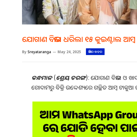
ଯୋଗାଣ ବିଭାଗ ଧରିଲା ୧୫ କୁଇଣ୍ଟାଲ ଆମ
By
Sreyataranga
May 24, 2025
ଆଜିର ଖବର
କନ୍ଧମାଳ
(
ଶ୍ରେୟ ତରଙ୍ଗ
): ଯୋଗାଣ ବିଭାଗ ଓ ଖାଦ୍ୟ
ଗୋଦାମରୁ ବିକ୍ରି ଉଦ୍ଦେଶ୍ୟରେ ଗଚ୍ଛିତ ଆମ୍ବ ଟାକୁଆ 