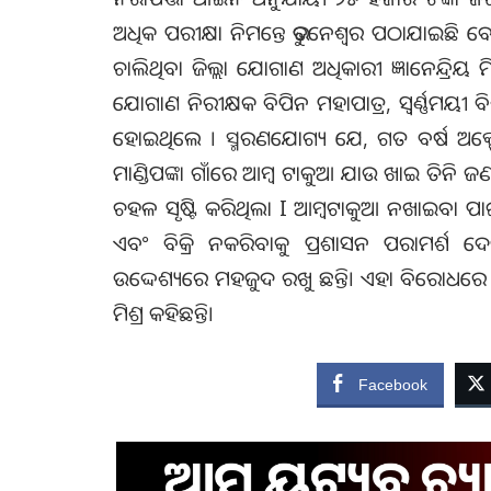
ଅଧିକ ପରୀକ୍ଷା ନିମନ୍ତେ ଭୁବନେଶ୍ଵର ପଠାଯାଇଛି 
ଚାଲିଥିବା ଜିଲ୍ଲା ଯୋଗାଣ ଅଧିକାରୀ ଜ୍ଞାନେନ୍ଦ୍ରିୟ 
ଯୋଗାଣ ନିରୀକ୍ଷକ ବିପିନ ମହାପାତ୍ର, ସ୍ବର୍ଣ୍ଣମୟ
ହୋଇଥିଲେ । ସ୍ମରଣଯୋଗ୍ୟ ଯେ, ଗତ ବର୍ଷ ଅକ୍ଟୋ
ମାଣ୍ଡିପଙ୍କା ଗାଁରେ ଆମ୍ବ ଟାକୁଆ ଯାଉ ଖାଇ ତିନି 
ଚହଳ ସୃଷ୍ଟି କରିଥିଲା I ଆମ୍ବଟାକୁଆ ନଖାଇବା ପା
ଏବଂ ବିକ୍ରି ନକରିବାକୁ ପ୍ରଶାସନ ପରାମର୍ଶ ଦେଇ
ଉଦ୍ଦେଶ୍ୟରେ ମହଜୁଦ ରଖୁ ଛନ୍ତି। ଏହା ବିରୋଧରେ 
ମିଶ୍ର କହିଛନ୍ତି।
Facebook