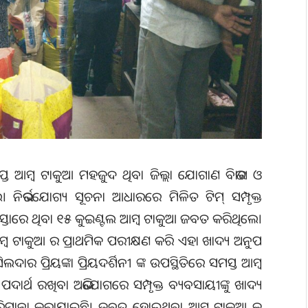
ପ୍ତ ଆମ୍ବ ଟାକୁଆ ମହଜୁଦ ଥିବା ଜିଲ୍ଲା ଯୋଗାଣ ବିଭାଗ ଓ
 ନିର୍ଭରଯୋଗ୍ୟ ସୂଚନା ଆଧାରରେ ମିଳିତ ଟିମ୍ ସମ୍ପୃକ୍ତ
ସ୍ତାରେ ଥିବା ୧୫ କୁଇଣ୍ଟଲ ଆମ୍ବ ଟାକୁଆ ଜବତ କରିଥିଲେ।
ମ୍ବ ଟାକୁଆ ର ପ୍ରାଥମିକ ପରୀକ୍ଷଣ କରି ଏହା ଖାଦ୍ୟ ଅନୁପ‌
୍ରିୟଙ୍କା ପ୍ରିୟଦର୍ଶିନୀ ଙ୍କ ଉପସ୍ଥିତିରେ ସମସ୍ତ ଆମ୍ବ
ର୍ଥ ରଖିବା ଅଭିଯୋଗରେ ସମ୍ପୃକ୍ତ ବ୍ୟବସାୟୀଙ୍କୁ ଖାଦ୍ୟ
ରିମାନା କରାଯାଇଛି। ଜବତ ହୋଇଥିବା ଆମ୍ବ ଟାକୁଆ କୁ