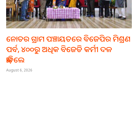
ନୋତର ଗ୍ରାମ ପଞ୍ଚାୟତରେ ବିଜେପିର ମିଶ୍ରଣ
ପର୍ବ, ୪୦୦ରୁ ଅଧିକ ବିଜେଡି କର୍ମୀ ଦଳ
ଛାଡ଼ିଲେ
August 6, 2026