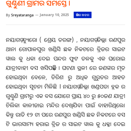
ଗୁଣ୍ଠୁଣୀ ଗ୍ରାମର ସମସ୍ତେ ।
By
Sreyataranga
January 10, 2025
ଆଜିର ଖବର
ନୟାଗଡ଼ ବ୍ୟୁରୋ ( ଶ୍ରେୟ ତରଙ୍ଗ) , ନୟାଗଡ଼ ଜିଲ୍ଲା ରଣପୁର
ଥାନା ଗୋପାଳପୁର ଖଣ୍ଡିସି ଛକ ନିକଟରେ ବ୍ରିଜର ସାଇଟ
ୱାଲ କୁ ଧକା ଦେଇ ପନ୍ଦର ଫୁଟ ତଳକୁ ଏକ ଘରୋଇ
ଯାତ୍ରୀବାହୀ ବସ ଖସିପଡ଼ିଛି । ଘଟଣା ସ୍ଥଳୀ ରେ ଜଣଙ୍କର ମୃତ
ହୋଇଥିବା ବେଳେ, ତିରିଶ ରୁ ଅଧିକ ଗୁରୁତର ଆହତ
ହୋଇଥିବା ସୂଚନା ମିଳିଛି l ନୟାଗଡ଼ ଜିଲ୍ଲା ଖଣ୍ଡପଡା ବ୍ଲକ ର
ଗୁଣ୍ଠୁଣି ଗ୍ରାମରୁ ଏକ ବସ ଯୋଗେ ପ୍ରାୟ ୪୦ ରୁ ୫୦ଜଣ ଯାତ୍ରୀ
ଚିଲିକା କାଳୀଜାଇ ମନ୍ଦିର ଦେଖିଯିବା ପାଇଁ ବାହାରିଥିଲେ।
କିନ୍ତୁ ରାତି ୧୨ ଟା ପରେ ରଣପୁର ଖଣ୍ଡିସି ଛକ ନିକଟରେ ବସ
ଟି ଭାରସାମ୍ୟ ହରାଇ ବ୍ରିଜ ର ସାଇଟ ୱାଲ କୁ ଧକ୍କା ଦେଇ