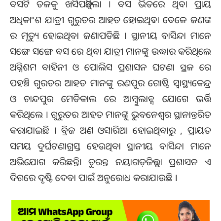
ବସଟି ତଳକୁ ଖସିପଡ଼ିଥିଲା । ବସ ଭିତରେ ଥିବା ପ୍ରାୟ
ଅଧିକାଂଶ ଯାତ୍ରୀ ଗୁରୁତର ଆହତ ହୋଇଥିଵା ବେଳେ ଜଣଙ୍କ
ର ମୃତ୍ୟୁ ହୋଇଥିବା ଜଣାପଡିଛି । ସ୍ଥାନୀୟ ବାସିନ୍ଦା ମାନେ
ସଙ୍ଗେ ସଙ୍ଗେ ବସ ରେ ଥିବା ଯାତ୍ରୀ ମାନଙ୍କୁ ଉଦ୍ଧାର କରିଥିଲେ
ଅଗ୍ନିଶମ ବାହିନୀ ଓ ପୋଲିସ ପ୍ରଶାସନ ଘଟଣା ସ୍ଥଳ ରେ
ପହଞ୍ଚି ଗୁରତର ଆହତ ମାନଙ୍କୁ ରଣପୁର ଗୋଷ୍ଠି ସ୍ୱାସ୍ଥ୍ୟକେନ୍ଦ୍ର
ଓ ଚାନ୍ଦପୁର ମେଡିକାଲ ରେ ଆମ୍ବୁଲାନ୍ସ ଯୋଗେ ଭର୍ତ୍ତି
କରିଥିଲେ । ଗୁରୁତର ଆହତ ମାନଙ୍କୁ ଭୁବନେଶ୍ୱର ସ୍ଥାନାନ୍ତରିତ
କରାଯାଇଛି । ବ୍ରିଜ ଅଣ ଓସାରିଆ ହୋଇଥିବାରୁ , ପ୍ରାୟତ
ସମୟ ଦୁର୍ଘଟଣାଗ୍ରସ୍ତ ହେଉଥିବା ସ୍ଥାନୀୟ ବାସିନ୍ଦା ମାନେ
ଅଭିଯୋଗ କରିଛନ୍ତି। ତୁରନ୍ତ ନୟାଗଡ଼ ଜିଲ୍ଲା ପ୍ରଶାସନ ଏ
ଦିଗରେ ଦୃଷ୍ଟି ଦେବା ପାଇଁ ଅନୁରୋଧ କରାଯାଉଛି ।