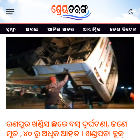
ସ୍ୱାସ୍ଥ୍ୟ
ଅପରାଧ
ଆଜିର ଖବର
ଆଧ୍ୟାତ୍ମିକ
ଦେଶ ବିଦେଶ
ରଣପୁର ଖଣ୍ଡିସ ଛକରେ ବସ୍ ଦୁର୍ଘଟଣା, ଜଣେ
ମୃତ , ୪୦ ରୁ ଅଧିକ ଆହତ । ଖଣ୍ଡପଡ଼ା ବ୍ଲକ୍