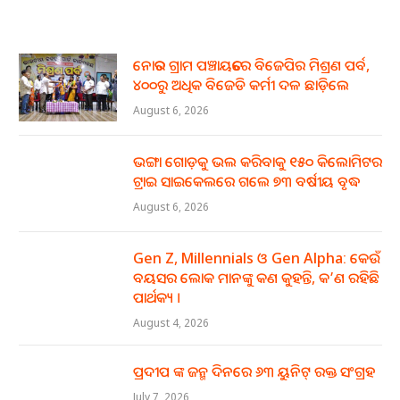
ନୋତର ଗ୍ରାମ ପଞ୍ଚାୟତରେ ବିଜେପିର ମିଶ୍ରଣ ପର୍ବ,
୪୦୦ରୁ ଅଧିକ ବିଜେଡି କର୍ମୀ ଦଳ ଛାଡ଼ିଲେ
August 6, 2026
ଭଙ୍ଗା ଗୋଡ଼କୁ ଭଲ କରିବାକୁ ୧୫୦ କିଲୋମିଟର
ଟ୍ରାଇ ସାଇକେଲରେ ଗଲେ ୭୩ ବର୍ଷୀୟ ବୃଦ୍ଧ
August 6, 2026
Gen Z, Millennials ଓ Gen Alpha: କେଉଁ
ବୟସର ଲୋକ ମାନଙ୍କୁ କଣ କୁହନ୍ତି, କ’ଣ ରହିଛି
ପାର୍ଥକ୍ୟ ।
August 4, 2026
ପ୍ରଦୀପ ଙ୍କ ଜନ୍ମ ଦିନରେ ୬୩ ୟୁନିଟ୍ ରକ୍ତ ସଂଗ୍ରହ
July 7, 2026