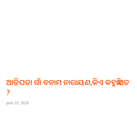
ଆଡ଼ିପଡା ଗାଁ ବନାମ ନାରାୟଣ,କିଏ କହୁଛି ସତ
?
June 29, 2026