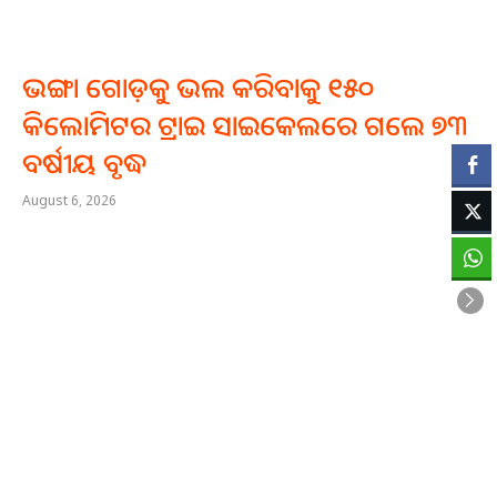
ଭଙ୍ଗା ଗୋଡ଼କୁ ଭଲ କରିବାକୁ ୧୫୦
କିଲୋମିଟର ଟ୍ରାଇ ସାଇକେଲରେ ଗଲେ ୭୩
ବର୍ଷୀୟ ବୃଦ୍ଧ
August 6, 2026