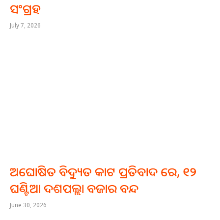
ସଂଗ୍ରହ
July 7, 2026
ଅଘୋଷିତ ବିଦ୍ୟୁତ କାଟ ପ୍ରତିବାଦ ରେ, ୧୨
ଘଣ୍ଟିଆ ଦଶପଲ୍ଲା ବଜାର ବନ୍ଦ
June 30, 2026