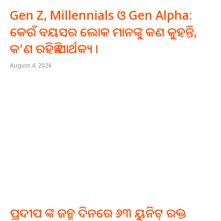
Gen Z, Millennials ଓ Gen Alpha:
କେଉଁ ବୟସର ଲୋକ ମାନଙ୍କୁ କଣ କୁହନ୍ତି,
କ’ଣ ରହିଛି ପାର୍ଥକ୍ୟ ।
August 4, 2026
ପ୍ରଦୀପ ଙ୍କ ଜନ୍ମ ଦିନରେ ୬୩ ୟୁନିଟ୍ ରକ୍ତ