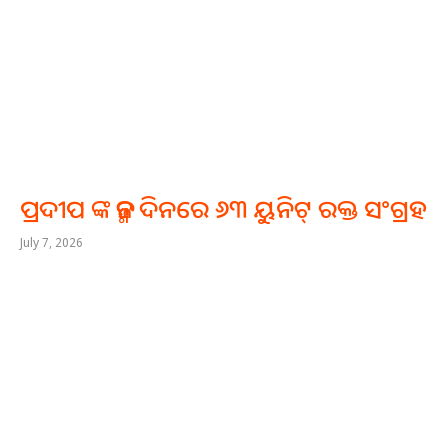
ପ୍ରଦୀପ ଙ୍କ ଜନ୍ମ ଦିନରେ ୬୩ ୟୁନିଟ୍ ରକ୍ତ ସଂଗ୍ରହ
July 7, 2026