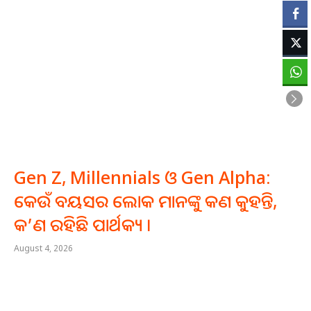
Gen Z, Millennials ଓ Gen Alpha:
କେଉଁ ବୟସର ଲୋକ ମାନଙ୍କୁ କଣ କୁହନ୍ତି,
କ’ଣ ରହିଛି ପାର୍ଥକ୍ୟ ।
August 4, 2026