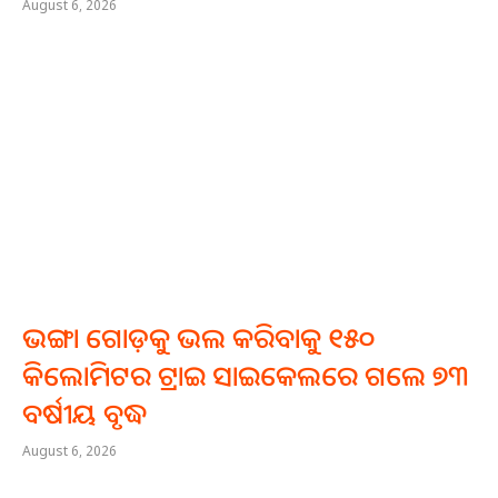
August 6, 2026
ଭଙ୍ଗା ଗୋଡ଼କୁ ଭଲ କରିବାକୁ ୧୫୦
କିଲୋମିଟର ଟ୍ରାଇ ସାଇକେଲରେ ଗଲେ ୭୩
ବର୍ଷୀୟ ବୃଦ୍ଧ
August 6, 2026