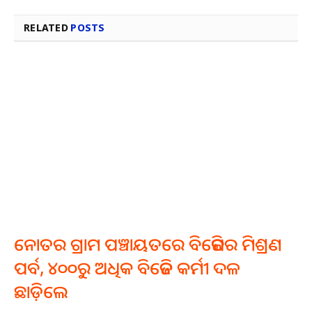
RELATED
POSTS
ନୋତର ଗ୍ରାମ ପଞ୍ଚାୟତରେ ବିଜେପିର ମିଶ୍ରଣ
ପର୍ବ, ୪୦୦ରୁ ଅଧିକ ବିଜେଡି କର୍ମୀ ଦଳ
ଛାଡ଼ିଲେ