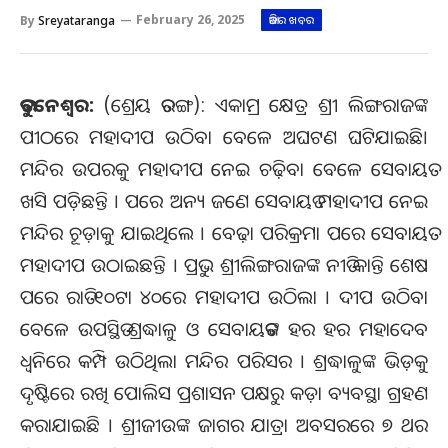
By
Sreyataranga
February 26, 2025
ଆଜିର ଖବର
ଭୁବନେଶ୍ଵର:
(ଶ୍ରେୟ ତରଙ୍ଗ): ଏକାମ୍ର କ୍ଷେତ୍ର ଶ୍ରୀ ଲିଙ୍ଗରାଜଙ୍କ
ପୀଠରେ ମହାଦୀପ ଉଠିବା ବେଳେ ଅଘଟଣ ଘଟିଯାଇଛି।
ମନ୍ଦିର ଉପରକୁ ମହାଦୀପ ନେଇ ଚଢ଼ିବା ବେଳେ ସେବାୟତ
ଖସି ପଡ଼ିଛନ୍ତି । ପରେ ଅନ୍ୟ ଜଣେ ସେବାୟତ ମହାଦୀପ ନେଇ
ମନ୍ଦିର ଚୂଡ଼ାକୁ ଯାଇଥିଲେ । ବେଢ଼ା ପରିକ୍ରମା ପରେ ସେବାୟତ
ମହାଦୀପ ଉଠାଇଛନ୍ତି । ପ୍ରଭୁ ଶ୍ରୀଲିଙ୍ଗରାଜଙ୍କ ନୀତି କାନ୍ତି ଶେଷ
ପରେ ରାତି ୧୦ଟା ୪୦ରେ ମହାଦୀପ ଉଠିଲା । ଦୀପ ଉଠିବା
ବେଳେ ଉପସ୍ଥିତ ଶ୍ରଦ୍ଧାଳୁ ଓ ସେବାୟତଙ୍କ ହର ହର ମହାଦେବ
ଧ୍ୱନିରେ କମ୍ପି ଉଠିଥିଲା ମନ୍ଦିର ପରିସର । ଶ୍ରଦ୍ଧାଳୁଙ୍କ ଭିଡ଼କୁ
ଦୃଷ୍ଟିରେ ରଖି ପୋଲିସ ପ୍ରଶାସନ ପକ୍ଷରୁ କଡ଼ା ବ୍ୟବସ୍ଥା ଗ୍ରହଣ
କରାଯାଇଛି । ଶ୍ରୀଜୀଉଙ୍କ ଜାଗର ଯାତ୍ରା ଅବସରରେ ୭ ଥର