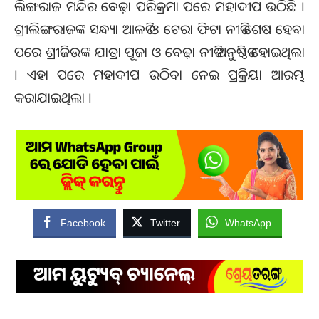
ଲିଙ୍ଗରାଜ ମନ୍ଦିର ବେଢ଼ା ପରିକ୍ରମା ପରେ ମହାଦୀପ ଉଠିଛି ।
ଶ୍ରୀଲିଙ୍ଗରାଜଙ୍କ ସନ୍ଧ୍ୟା ଆଳତି ଓ ଟେରା ଫିଟା ନୀତି ଶେଷ ହେବା
ପରେ ଶ୍ରୀଜିଉଙ୍କ ଯାତ୍ରା ପୂଜା ଓ ବେଢ଼ା ନୀତି ଅନୁଷ୍ଠିତ ହୋଇଥିଲା
। ଏହା ପରେ ମହାଦୀପ ଉଠିବା ନେଇ ପ୍ରକ୍ରିୟା ଆରମ୍ଭ
କରାଯାଇଥିଲା ।
Facebook
Twitter
WhatsApp