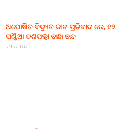
ଅଘୋଷିତ ବିଦ୍ୟୁତ କାଟ ପ୍ରତିବାଦ ରେ, ୧୨
ଘଣ୍ଟିଆ ଦଶପଲ୍ଲା ବଜାର ବନ୍ଦ
June 30, 2026