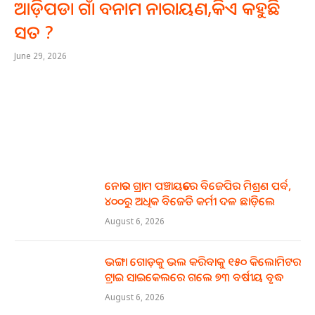
ଆଡ଼ିପଡା ଗାଁ ବନାମ ନାରାୟଣ,କିଏ କହୁଛି
ସତ ?
June 29, 2026
ନୋତର ଗ୍ରାମ ପଞ୍ଚାୟତରେ ବିଜେପିର ମିଶ୍ରଣ ପର୍ବ,
୪୦୦ରୁ ଅଧିକ ବିଜେଡି କର୍ମୀ ଦଳ ଛାଡ଼ିଲେ
August 6, 2026
ଭଙ୍ଗା ଗୋଡ଼କୁ ଭଲ କରିବାକୁ ୧୫୦ କିଲୋମିଟର
ଟ୍ରାଇ ସାଇକେଲରେ ଗଲେ ୭୩ ବର୍ଷୀୟ ବୃଦ୍ଧ
August 6, 2026