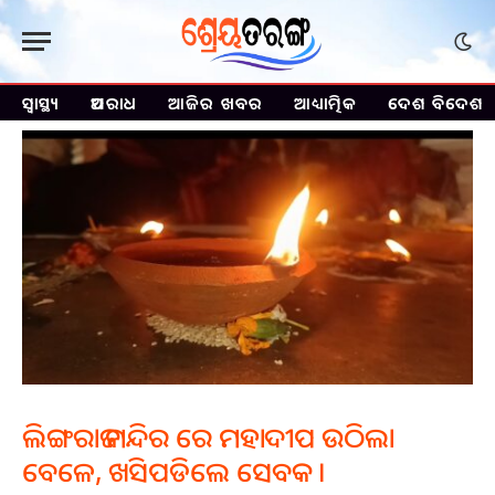
ସ୍ୱାସ୍ଥ୍ୟ
ଅପରାଧ
ଆଜିର ଖବର
ଆଧ୍ୟାତ୍ମିକ
ଦେଶ ବିଦେଶ
ଲିଙ୍ଗରାଜ ମନ୍ଦିର ରେ ମହାଦୀପ ଉଠିଲା
ବେଳେ, ଖସିପଡିଲେ ସେବକ ।