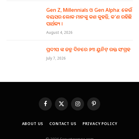
Gen Z, Millennials ଓ Gen Alpha: କେଉଁ
ବୟସର ଲୋକ ମାନଙ୍କୁ କଣ କୁହନ୍ତି, କ’ଣ ରହିଛି
ପାର୍ଥକ୍ୟ ।
August 4, 2026
ପ୍ରଦୀପ ଙ୍କ ଜନ୍ମ ଦିନରେ ୬୩ ୟୁନିଟ୍ ରକ୍ତ ସଂଗ୍ରହ
July 7, 2026
Facebook
X
Instagram
Pinterest
(Twitter)
ABOUT US
CONTACT US
PRIVACY POLICY
© 2026 Sreyataranga.com