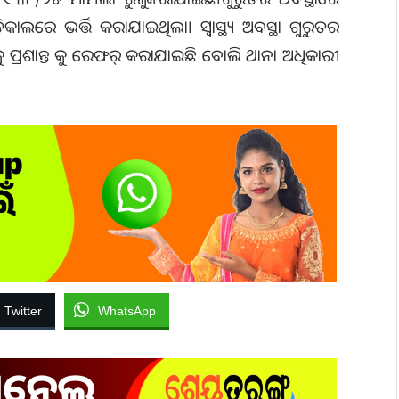
କାଲରେ ଭର୍ତ୍ତି କରାଯାଇଥିଲା। ସ୍ବାସ୍ଥ୍ୟ ଅବସ୍ଥା ଗୁରୁତର
ୁ ପ୍ରଶାନ୍ତ କୁ ରେଫର୍ କରାଯାଇଛି ବୋଲି ଥାନା ଅଧିକାରୀ
Twitter
WhatsApp