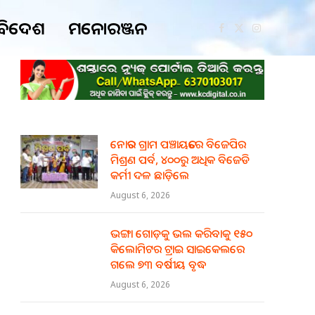
ବିଦେଶ
ମନୋରଞ୍ଜନ
Facebook
X
Instagram
(Twitter)
ନୋତର ଗ୍ରାମ ପଞ୍ଚାୟତରେ ବିଜେପିର
ମିଶ୍ରଣ ପର୍ବ, ୪୦୦ରୁ ଅଧିକ ବିଜେଡି
କର୍ମୀ ଦଳ ଛାଡ଼ିଲେ
August 6, 2026
ଭଙ୍ଗା ଗୋଡ଼କୁ ଭଲ କରିବାକୁ ୧୫୦
କିଲୋମିଟର ଟ୍ରାଇ ସାଇକେଲରେ
ଗଲେ ୭୩ ବର୍ଷୀୟ ବୃଦ୍ଧ
August 6, 2026