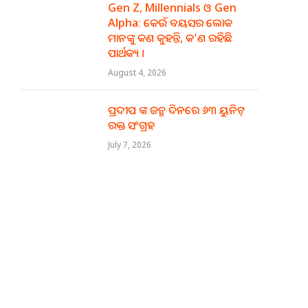
Gen Z, Millennials ଓ Gen
Alpha: କେଉଁ ବୟସର ଲୋକ
ମାନଙ୍କୁ କଣ କୁହନ୍ତି, କ’ଣ ରହିଛି
ପାର୍ଥକ୍ୟ ।
August 4, 2026
ପ୍ରଦୀପ ଙ୍କ ଜନ୍ମ ଦିନରେ ୬୩ ୟୁନିଟ୍
ରକ୍ତ ସଂଗ୍ରହ
July 7, 2026