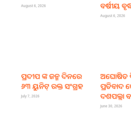
ବର୍ଷୀୟ ବୃଦ୍
August 6, 2026
August 6, 2026
ପ୍ରଦୀପ ଙ୍କ ଜନ୍ମ ଦିନରେ
ଅଘୋଷିତ ବ
୬୩ ୟୁନିଟ୍ ରକ୍ତ ସଂଗ୍ରହ
ପ୍ରତିବାଦ ରେ
ଦଶପଲ୍ଲା ବ
July 7, 2026
June 30, 2026