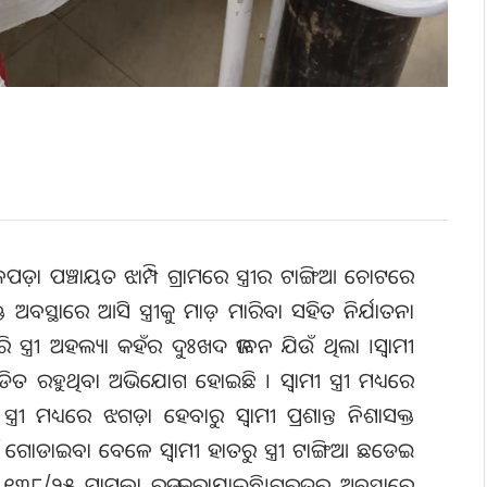
ଡ଼ା ପଞ୍ଚାୟତ ଝାମ୍ପି ଗ୍ରାମରେ ସ୍ତ୍ରୀର ଟାଙ୍ଗିଆ ଚୋଟରେ
୍ତ ଅବସ୍ଥାରେ ଆସି ସ୍ତ୍ରୀକୁ ମାଡ଼ ମାରିବା ସହିତ ନିର୍ଯାତନା
ସ୍ତ୍ରୀ ଅହଲ୍ୟା କହଁର ଦୁଃଖଦ ଜୀବନ ଯିଉଁ ଥିଲା ।ସ୍ବାମୀ
ିତ ରହୁଥିବା ଅଭିଯୋଗ ହୋଇଛି । ସ୍ବାମୀ ସ୍ତ୍ରୀ ମଧ୍ୟରେ
ରୀ ମଧ୍ୟରେ ଝଗଡ଼ା ହେବାରୁ ସ୍ବାମୀ ପ୍ରଶାନ୍ତ ନିଶାସକ୍ତ
ାଇଁ ଗୋଡାଇବା ବେଳେ ସ୍ବାମୀ ହାତରୁ ସ୍ତ୍ରୀ ଟାଙ୍ଗିଆ ଛଡେଇ
୧୩୮/୨୫ ମାମଲା ରୁଜୁ କରାଯାଇଛି।ଗୁରୁତର ଅବସ୍ଥାରେ