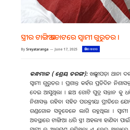
ସ୍ତ୍ରୀର ଟାଙ୍ଗିଆ ଚୋଟରେ ସ୍ବାମୀ ଗୁରୁତର ।
By
Sreyataranga
June 17, 2025
ଆଜିର ଖବର
କନ୍ଧମାଳ ( ଶ୍ରେୟ ତରଙ୍ଗ):
ଖଜୁରୀପଡ଼ା ଥାନା ଦଳପ
ସ୍ବାମୀ ଗୁରୁତର । ପ୍ରଶାନ୍ତ କହଁର ପ୍ରତିଦିନ ନିଶାସକ
ଦେଇ ଆସୁଥିଲା । ଛଅ ଗୋଟି ପୁତ୍ର ସନ୍ତାନ କୁ ଧରି 
ନିଶାସକ୍ତ ରହିବା ସହିତ ପରକ୍ରୀୟା ପ୍ରୀତିରେ ଯୋଡ
ଗଣ୍ଡଗୋଳ ସବୁବେଳେ ଲାଗି ରହୁଥିଲା । ସ୍ବାମୀ ସ୍ତ୍
ଅବସ୍ଥାରେ ଟାଙ୍ଗିଆ ଧରି ସ୍ତ୍ରୀ ଅହଲ୍ୟା ହାଣିବା ପ
ସ୍ବାମୀ କୁ ଆକ୍ରମଣ କରିଥିଲା ଏ ନେଇ ଥାନାରେ 