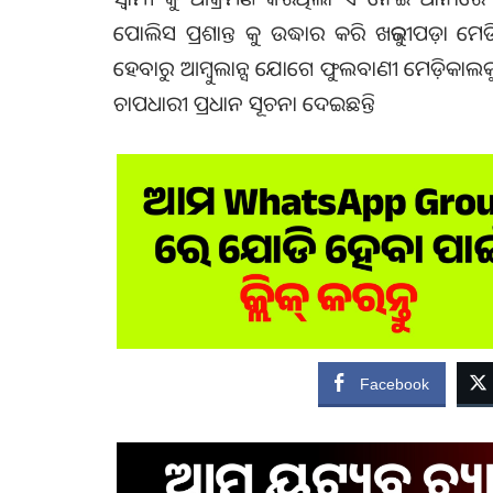
ପୋଲିସ ପ୍ରଶାନ୍ତ କୁ ଉଦ୍ଧାର କରି ଖଜୁରୀପଡ଼ା ମେଡି
ହେବାରୁ ଆମ୍ବୁଲାନ୍ସ ଯୋଗେ ଫୁଲବାଣୀ ମେଡ଼ିକାଲକ
ଚାପଧାରୀ ପ୍ରଧାନ ସୂଚନା ଦେଇଛନ୍ତି
Facebook