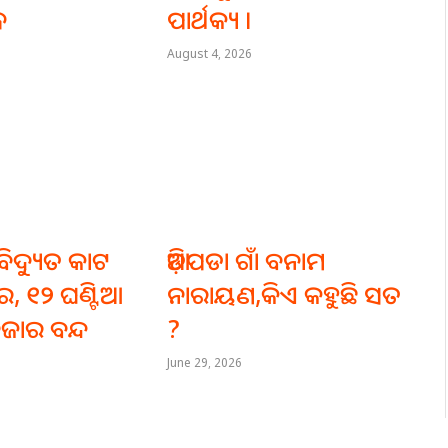
ଧ
ପାର୍ଥକ୍ୟ ।
August 4, 2026
ିଦ୍ୟୁତ କାଟ
ଆଡ଼ିପଡା ଗାଁ ବନାମ
, ୧୨ ଘଣ୍ଟିଆ
ନାରାୟଣ,କିଏ କହୁଛି ସତ
ଜାର ବନ୍ଦ
?
June 29, 2026