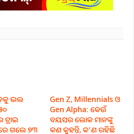
ଡ଼କୁ ଭଲ
Gen Z, Millennials ଓ
୧୫୦
Gen Alpha: କେଉଁ
 ଟ୍ରାଇ
ବୟସର ଲୋକ ମାନଙ୍କୁ
ରେ ଗଲେ ୭୩
କଣ କୁହନ୍ତି, କ’ଣ ରହିଛି