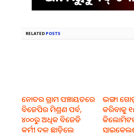
RELATED
POSTS
ନୋତର ଗ୍ରାମ ପଞ୍ଚାୟତରେ
ଭଙ୍ଗା ଗୋ
ବିଜେପିର ମିଶ୍ରଣ ପର୍ବ,
କରିବାକୁ 
୪୦୦ରୁ ଅଧିକ ବିଜେଡି
କିଲୋମିଟର
କର୍ମୀ ଦଳ ଛାଡ଼ିଲେ
ସାଇକେଲ