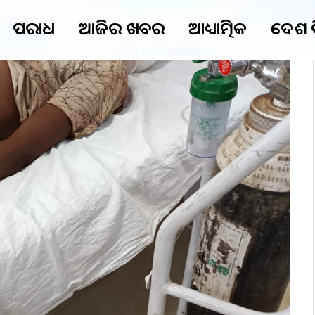
ଅପରାଧ
ଆଜିର ଖବର
ଆଧ୍ୟାତ୍ମିକ
ଦେଶ 