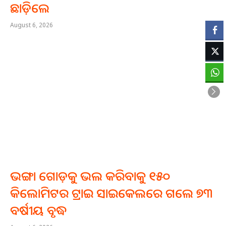
ଛାଡ଼ିଲେ
August 6, 2026
ଭଙ୍ଗା ଗୋଡ଼କୁ ଭଲ କରିବାକୁ ୧୫୦
କିଲୋମିଟର ଟ୍ରାଇ ସାଇକେଲରେ ଗଲେ ୭୩
ବର୍ଷୀୟ ବୃଦ୍ଧ