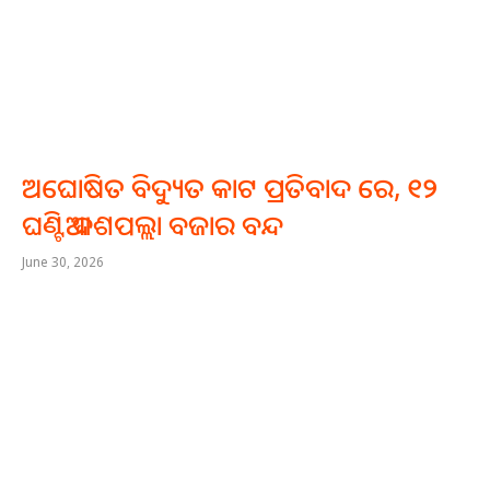
ଅଘୋଷିତ ବିଦ୍ୟୁତ କାଟ ପ୍ରତିବାଦ ରେ, ୧୨
ଘଣ୍ଟିଆ ଦଶପଲ୍ଲା ବଜାର ବନ୍ଦ
June 30, 2026