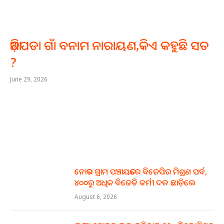
ଆଡ଼ିପଡା ଗାଁ ବନାମ ନାରାୟଣ,କିଏ କହୁଛି ସତ
?
June 29, 2026
ନୋତର ଗ୍ରାମ ପଞ୍ଚାୟତରେ ବିଜେପିର ମିଶ୍ରଣ ପର୍ବ,
୪୦୦ରୁ ଅଧିକ ବିଜେଡି କର୍ମୀ ଦଳ ଛାଡ଼ିଲେ
August 6, 2026