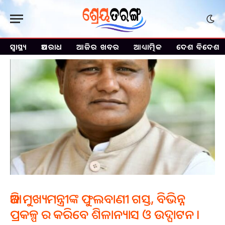
ସ୍ୱାସ୍ଥ୍ୟ
ଅପରାଧ
ଆଜିର ଖବର
ଆଧ୍ୟାତ୍ମିକ
ଦେଶ ବିଦେଶ
ଆଜି ମୁଖ୍ୟମନ୍ତ୍ରୀଙ୍କ ଫୁଲବାଣୀ ଗସ୍ତ, ବିଭିନ୍ନ
ପ୍ରକଳ୍ପ ର କରିବେ ଶିଳାନ୍ୟାସ ଓ ଉଦ୍ଘାଟନ ।