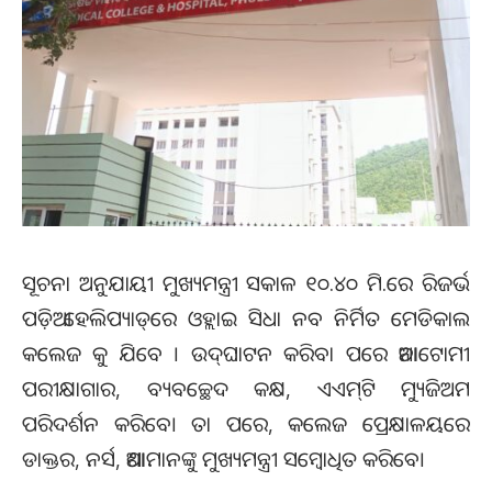
ସୂଚନା ଅନୁଯାୟୀ ମୁଖ୍ୟମନ୍ତ୍ରୀ ସକାଳ ୧୦.୪୦ ମି.ରେ ରିଜର୍ଭ
ପଡ଼ିଆ ହେଲିପ୍ୟାଡ୍‌ରେ ଓହ୍ଲାଇ ସିଧା ନବ ନିର୍ମିତ ମେଡିକାଲ
କଲେଜ କୁ ଯିବେ । ଉଦ୍‌ଘାଟନ କରିବା ପରେ ଆନାଟୋମୀ
ପରୀକ୍ଷାଗାର, ବ୍ୟବଚ୍ଛେଦ କକ୍ଷ, ଏଏମ୍‌ଟି ମ୍ୟୁଜିଅମ
ପରିଦର୍ଶନ କରିବେ। ତା ପରେ, କଲେଜ ପ୍ରେକ୍ଷାଳୟରେ
ଡାକ୍ତର, ନର୍ସ, ଆଶାମାନଙ୍କୁ ମୁଖ୍ୟମନ୍ତ୍ରୀ ସମ୍ବୋଧିତ କରିବେ।