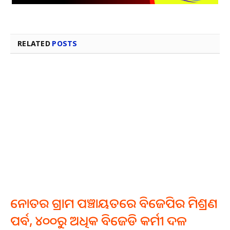
RELATED
POSTS
ନୋତର ଗ୍ରାମ ପଞ୍ଚାୟତରେ ବିଜେପିର ମିଶ୍ରଣ
ପର୍ବ, ୪୦୦ରୁ ଅଧିକ ବିଜେଡି କର୍ମୀ ଦଳ