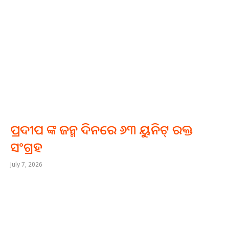
ପ୍ରଦୀପ ଙ୍କ ଜନ୍ମ ଦିନରେ ୬୩ ୟୁନିଟ୍ ରକ୍ତ
ସଂଗ୍ରହ
July 7, 2026