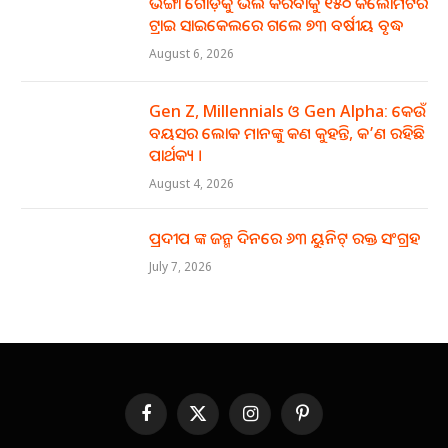
ଭଙ୍ଗା ଗୋଡ଼କୁ ଭଲ କରିବାକୁ ୧୫୦ କିଲୋମିଟର
ଟ୍ରାଇ ସାଇକେଲରେ ଗଲେ ୭୩ ବର୍ଷୀୟ ବୃଦ୍ଧ
August 6, 2026
Gen Z, Millennials ଓ Gen Alpha: କେଉଁ
ବୟସର ଲୋକ ମାନଙ୍କୁ କଣ କୁହନ୍ତି, କ’ଣ ରହିଛି
ପାର୍ଥକ୍ୟ ।
August 4, 2026
ପ୍ରଦୀପ ଙ୍କ ଜନ୍ମ ଦିନରେ ୬୩ ୟୁନିଟ୍ ରକ୍ତ ସଂଗ୍ରହ
July 7, 2026
Facebook
X
Instagram
Pinterest
(Twitter)