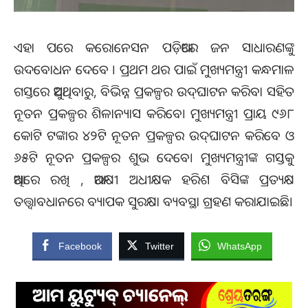
ଏହା ପରେ କରୋନେସନ ପଡ଼ିଆରେ ଜନ ସାଧାରଣଙ୍କୁ
ଉଦବୋଧନ ଦେବେ । ପ୍ରଥମ ଥର ପାଇଁ ମୁଖ୍ୟମନ୍ତ୍ରୀ କନ୍ଧମାଳ
ଗସ୍ତରେ ଆସୁଥିବାରୁ, ବିଭିନ୍ନ ପ୍ରକଳ୍ପର ଉଦ୍‌ଘାଟନ କରିବା ସହିତ
ନୂତନ ପ୍ରକଳ୍ପର ଶିଳାନ୍ୟାସ କରିବେ। ମୁଖ୍ୟମନ୍ତ୍ରୀ ପ୍ରାୟ ୯୬୮
କୋଟି ଟଙ୍କାର ୪୨ଟି ନୂତନ ପ୍ରକଳ୍ପର ଉଦ୍‌ଘାଟନ କରିବେ ଓ
୬୫ଟି ନୂତନ ପ୍ରକଳ୍ପର ଶୁଭ ଦେବେ। ମୁଖ୍ୟମନ୍ତ୍ରୀଙ୍କ ଗସ୍ତକୁ
ଆଖିରେ ରଖି , ଆରକ୍ଷୀ ଅଧୀକ୍ଷକ ହରିଶ ବିସିଙ୍କ ପ୍ରତ୍ୟକ୍ଷ
ତତ୍ତ୍ଵାବଧାନରେ ବ୍ୟାପକ ସୁରକ୍ଷା ବ୍ୟବସ୍ଥା ଗ୍ରହଣ କରାଯାଇଛି।
Facebook
Twitter
WhatsApp