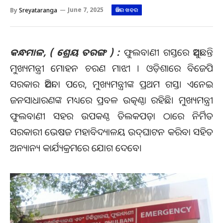
By
Sreyataranga
June 7, 2025
ଆଜିର ଖବର
କନ୍ଧମାଳ, ( ଶ୍ରେୟ ତରଙ୍ଗ ) :
ଫୁଲବାଣୀ ଗସ୍ତରେ ଆସୁଛନ୍ତି
ମୁଖ୍ୟମନ୍ତ୍ରୀ ମୋହନ ଚରଣ ମାଝୀ । ଓଡ଼ିଶାରେ ବିଜେପି
ସରକାର ଆସିବା ପରେ, ମୁଖ୍ୟମନ୍ତ୍ରୀଙ୍କ ପ୍ରଥମ ଗସ୍ତ। ଏନେଇ
ଜନସାଧାରଣଙ୍କ ମଧ୍ୟରେ ପ୍ରବଳ ଉତ୍କଣ୍ଠା ରହିଛି। ମୁଖ୍ୟମନ୍ତ୍ରୀ
ଫୁଲବାଣୀ ସହର ଉପକଣ୍ଠ ତିଲକପଡ଼ା ଠାରେ ନିର୍ମିତ
ସରକାରୀ ଭେଷଜ ମହାବିଦ୍ୟାଳୟ ଉଦ୍‌ଘାଟନ କରିବା ସହିତ
ଅନ୍ୟାନ୍ୟ କାର୍ଯ୍ୟକ୍ରମରେ ଯୋଗ ଦେବେ।