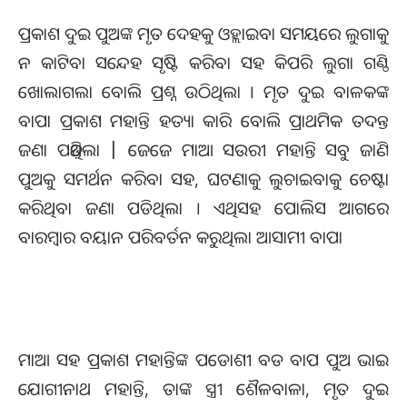
ପ୍ରକାଶ ଦୁଇ ପୁଅଙ୍କ ମୃତ ଦେହକୁ ଓହ୍ଲାଇବା ସମୟରେ ଲୁଗାକୁ
ନ କାଟିବା ସନ୍ଦେହ ସୃଷ୍ଟି କରିବା ସହ କିପରି ଲୁଗା ଗଣ୍ଠି
ଖୋଲାଗଲା ବୋଲି ପ୍ରଶ୍ନ ଉଠିଥିଲା । ମୃତ ଦୁଇ ବାଳକଙ୍କ
ବାପା ପ୍ରକାଶ ମହାନ୍ତି ହତ୍ୟା କାରି ବୋଲି ପ୍ରାଥମିକ ତଦନ୍ତ
ଜଣା ପଡ଼ିଥିଲା | ଜେଜେ ମାଆ ସଉରୀ ମହାନ୍ତି ସବୁ ଜାଣି
ପୁଅକୁ ସମର୍ଥନ କରିବା ସହ, ଘଟଣାକୁ ଲୁଚାଇବାକୁ ଚେଷ୍ଟା
କରିଥିବା ଜଣା ପଡିଥିଲା । ଏଥିସହ ପୋଲିସ ଆଗରେ
ବାରମ୍ବାର ବୟାନ ପରିବର୍ତନ କରୁଥିଲା ଆସାମୀ ବାପା
ମାଆ ସହ ପ୍ରକାଶ ମହାନ୍ତିଙ୍କ ପଡୋଶୀ ବଡ ବାପ ପୁଅ ଭାଇ
ଯୋଗୀନାଥ ମହାନ୍ତି, ତାଙ୍କ ସ୍ତ୍ରୀ ଶୈଳବାଳା, ମୃତ ଦୁଇ