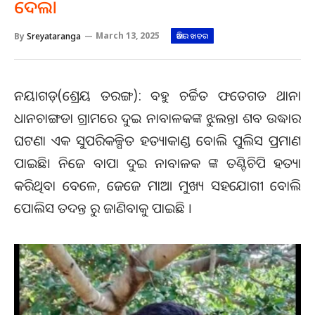
ଦେଲା
By
Sreyataranga
March 13, 2025
ଆଜିର ଖବର
ନୟାଗଡ଼ (ଶ୍ରେୟ ତରଙ୍ଗ): ବହୁ ଚର୍ଚ୍ଚିତ ଫତେଗଡ ଥାନା
ଧାନଚାଙ୍ଗଡା ଗ୍ରାମରେ ଦୁଇ ନାବାଳକଙ୍କ ଝୁଲନ୍ତା ଶବ ଉଦ୍ଧାର
ଘଟଣା ଏକ ସୁପରିକଳ୍ପିତ ହତ୍ୟାକାଣ୍ଡ ବୋଲି ପୁଲିସ ପ୍ରମାଣ
ପାଇଛି। ନିଜେ ବାପା ଦୁଇ ନାବାଳକ ଙ୍କ ତଣ୍ଟିଚିପି ହତ୍ୟା
କରିଥିବା ବେଳେ, ଜେଜେ ମାଆ ମୁଖ୍ୟ ସହଯୋଗୀ ବୋଲି
ପୋଲିସ ତଦନ୍ତ ରୁ ଜାଣିବାକୁ ପାଇଛି ।