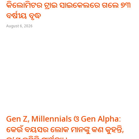
କିଲୋମିଟର ଟ୍ରାଇ ସାଇକେଲରେ ଗଲେ ୭୩
ବର୍ଷୀୟ ବୃଦ୍ଧ
August 6, 2026
Gen Z, Millennials ଓ Gen Alpha:
କେଉଁ ବୟସର ଲୋକ ମାନଙ୍କୁ କଣ କୁହନ୍ତି,