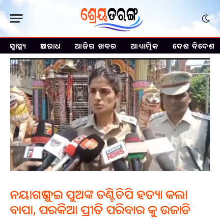
ସ୍ୱାସ୍ଥ୍ୟ
ଅପରାଧ
ଆଜିର ଖବର
ଆଧ୍ୟାତ୍ମିକ
ଦେଶ ବିଦେଶ
ନୟାଗଡ଼ ଦୁଇ ପୁଅଙ୍କ ତଣ୍ଟିଚିପି ହତ୍ୟା କଲା
ବାପା, ପରକିଆ ପ୍ରୀତି ପରିବାର କୁ ଉଜାଡି