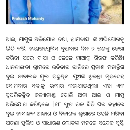
ଆଇ, ମାମୁଙ୍କ ଅଭିଯୋଗ ତଥା, ଗ୍ରାମବାସୀ ଙ୍କ ଅଭିଯୋଗକୁ
ଭିତି କରି, ନୟାଗଡ଼ ପୁଲିସ ବୁଧବାର ଦିନ ୭ ଜଣଙ୍କୁ ଜେରା
କରିବା ପରେ ବାପା ଓ ଜେଜେ ମାଆକୁ ଗିରଫ କରିଛି।
ଧାନଚାଙ୍ଗଡା ଗ୍ରାମରେ ରବିବାର ରାତିରେ ପ୍ରକାଶ ମହାନ୍ତିଙ୍କ
ଦୁଇ ନାବାଳକ ସ୍କୁଲ ପଢୁଥିବା ପୁଅଙ୍କ ଝୁଲନ୍ତା ମୃତଦେହ
ସୋମବାର ସକାଳୁ ଉଦ୍ଧାର କରାଯାଇଥିଲା। ଏହା ଏକ
ସୁପରିକଳ୍ପିତ ହତ୍ୟାକାଣ୍ଡ ବୋଲି ଅଜା ଆଇ ଓ ମାମୁ
ଅଭିଯୋଗ କରିଥିଲେ |୧୮ ଫୁଟ ଉଚ୍ଚ ସିଡି ଘର ବହ୍ଲାରେ
ଦୁଇ ନାବାଳକ ଆକାଶ ଓ ବିକାଶଙ୍କ ଲୁଗାରେ ଓହଳି ମରିବା
ଘଟଣା ପୁଲିସ ଓ ସାଧାରଣ ଲୋକଙ୍କ ମନରେ ସନ୍ଦେହ ସୃଷ୍ଟି