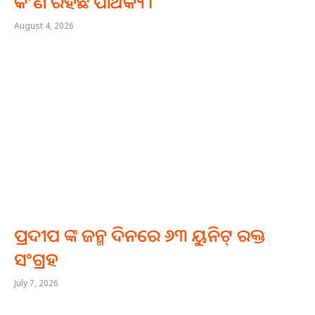
କ’ଣ ରହିଛି ପାର୍ଥକ୍ୟ ।
August 4, 2026
ପ୍ରଦୀପ ଙ୍କ ଜନ୍ମ ଦିନରେ ୬୩ ୟୁନିଟ୍ ରକ୍ତ
ସଂଗ୍ରହ
July 7, 2026