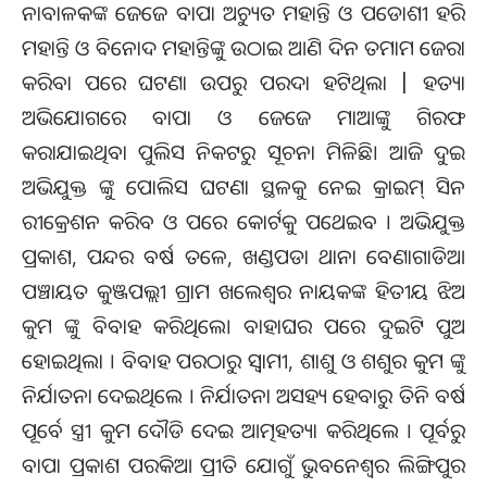
ନାବାଳକଙ୍କ ଜେଜେ ବାପା ଅଚ୍ୟୁତ ମହାନ୍ତି ଓ ପଡୋଶୀ ହରି
ମହାନ୍ତି ଓ ବିନୋଦ ମହାନ୍ତିଙ୍କୁ ଉଠାଇ ଆଣି ଦିନ ତମାମ ଜେରା
କରିବା ପରେ ଘଟଣା ଉପରୁ ପରଦା ହଟିଥିଲା | ହତ୍ୟା
ଅଭିଯୋଗରେ ବାପା ଓ ଜେଜେ ମାଆଙ୍କୁ ଗିରଫ
କରାଯାଇଥିବା ପୁଲିସ ନିକଟରୁ ସୂଚନା ମିଳିଛି। ଆଜି ଦୁଇ
ଅଭିଯୁକ୍ତ ଙ୍କୁ ପୋଲିସ ଘଟଣା ସ୍ଥଳକୁ ନେଇ କ୍ରାଇମ୍ ସିନ
ରୀକ୍ରେଶନ କରିବ ଓ ପରେ କୋର୍ଟକୁ ପଥେଇବ । ଅଭିଯୁକ୍ତ
ପ୍ରକାଶ, ପନ୍ଦର ବର୍ଷ ତଳେ, ଖଣ୍ଡପଡା ଥାନା ବେଣାଗାଡିଆ
ପଞ୍ଚାୟତ କୁଞ୍ଜପଲ୍ଲୀ ଗ୍ରାମ ଖଲେଶ୍ବର ନାୟକଙ୍କ ହିତୀୟ ଝିଅ
କୁମ ଙ୍କୁ ବିବାହ କରିଥିଲେ। ବାହାଘର ପରେ ଦୁଇଟି ପୁଅ
ହୋଇଥିଲା । ବିବାହ ପରଠାରୁ ସ୍ବାମୀ, ଶାଶୁ ଓ ଶଶୁର କୁମ ଙ୍କୁ
ନିର୍ଯାତନା ଦେଇଥିଲେ । ନିର୍ଯାତନା ଅସହ୍ୟ ହେବାରୁ ତିନି ବର୍ଷ
ପୂର୍ବେ ସ୍ତ୍ରୀ କୁମ ଦୌଡି ଦେଇ ଆତ୍ମହତ୍ୟା କରିଥିଲେ । ପୂର୍ବରୁ
ବାପା ପ୍ରକାଶ ପରକିଆ ପ୍ରୀତି ଯୋଗୁଁ ଭୁବନେଶ୍ଵର ଲିଙ୍ଗିପୁର