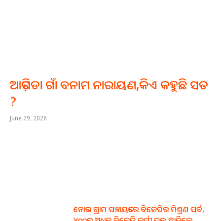
ଆଡ଼ିପଡା ଗାଁ ବନାମ ନାରାୟଣ,କିଏ କହୁଛି ସତ
?
June 29, 2026
ନୋତର ଗ୍ରାମ ପଞ୍ଚାୟତରେ ବିଜେପିର ମିଶ୍ରଣ ପର୍ବ,
୪୦୦ରୁ ଅଧିକ ବିଜେଡି କର୍ମୀ ଦଳ ଛାଡ଼ିଲେ