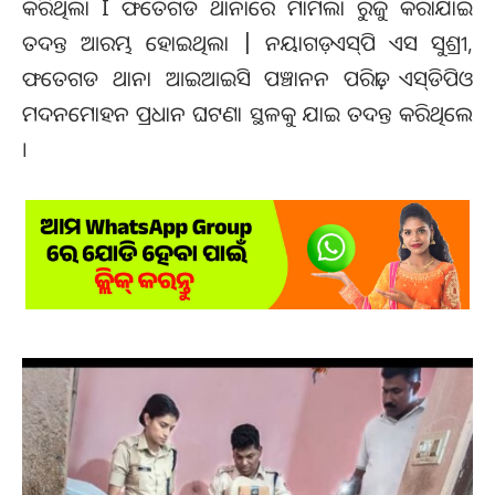
କରିଥିଲା I ଫତେଗଡ ଥାନାରେ ମାମଲା ରୁଜୁ କରାଯାଇ
ତଦନ୍ତ ଆରମ୍ଭ ହୋଇଥିଲା | ନୟାଗଡ଼ ଏସ୍‌ପି ଏସ ସୁଶ୍ରୀ,
ଫତେଗଡ ଥାନା ଆଇଆଇସି ପଞ୍ଚାନନ ପରିଡ଼ା, ଏସ୍‌ଡିପିଓ
ମଦନମୋହନ ପ୍ରଧାନ ଘଟଣା ସ୍ଥଳକୁ ଯାଇ ତଦନ୍ତ କରିଥିଲେ
।