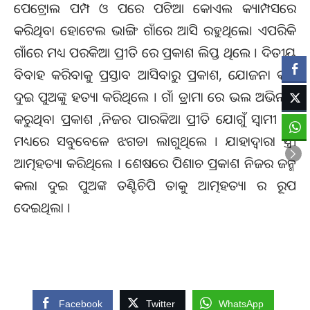
ପେଟ୍ରୋଲ ପମ୍ପ ଓ ପରେ ପଟିଆ କୋଏଲ କ୍ୟାମ୍ପସରେ
କରିଥିବା ହୋଟେଲ ଭାଙ୍ଗି ଗାଁରେ ଆସି ରହୁଥିଲେ। ଏପରିକି
ଗାଁରେ ମଧ୍ୟ ପରକିଆ ପ୍ରୀତି ରେ ପ୍ରକାଶ ଲିପ୍ତ ଥିଲେ । ଦିତୀୟ
ବିବାହ କରିବାକୁ ପ୍ରସ୍ତାବ ଆସିବାରୁ ପ୍ରକାଶ, ଯୋଜନା କରି
ଦୁଇ ପୁଅଙ୍କୁ ହତ୍ୟା କରିଥିଲେ । ଗାଁ ଡ୍ରାମା ରେ ଭଲ ଅଭିନୟ
କରୁଥିବା ପ୍ରକାଶ ,ନିଜର ପାରକିଆ ପ୍ରୀତି ଯୋଗୁଁ ସ୍ବାମୀ ସ୍ତ୍ରୀ
ମଧ୍ୟରେ ସବୁବେଳେ ଝଗଡା ଲାଗୁଥିଲେ । ଯାହାଦ୍ବାରା ସ୍ତ୍ରୀ
ଆତ୍ମହତ୍ୟା କରିଥିଲେ । ଶେଷରେ ପିଶାଚ ପ୍ରକାଶ ନିଜର ଜନ୍ମ
କଲା ଦୁଇ ପୁଅଙ୍କ ତଣ୍ଟିଚିପି ତାକୁ ଆତ୍ମହତ୍ୟା ର ରୂପ
ଦେଇଥିଲା ।
Facebook
Twitter
WhatsApp