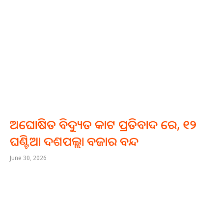
ଅଘୋଷିତ ବିଦ୍ୟୁତ କାଟ ପ୍ରତିବାଦ ରେ, ୧୨
ଘଣ୍ଟିଆ ଦଶପଲ୍ଲା ବଜାର ବନ୍ଦ
June 30, 2026