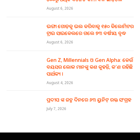
August 6, 2026
ଭଙ୍ଗା ଗୋଡ଼କୁ ଭଲ କରିବାକୁ ୧୫୦ କିଲୋମିଟର
ଟ୍ରାଇ ସାଇକେଲରେ ଗଲେ ୭୩ ବର୍ଷୀୟ ବୃଦ୍ଧ
August 6, 2026
Gen Z, Millennials ଓ Gen Alpha: କେଉଁ
ବୟସର ଲୋକ ମାନଙ୍କୁ କଣ କୁହନ୍ତି, କ’ଣ ରହିଛି
ପାର୍ଥକ୍ୟ ।
August 4, 2026
ପ୍ରଦୀପ ଙ୍କ ଜନ୍ମ ଦିନରେ ୬୩ ୟୁନିଟ୍ ରକ୍ତ ସଂଗ୍ରହ
July 7, 2026