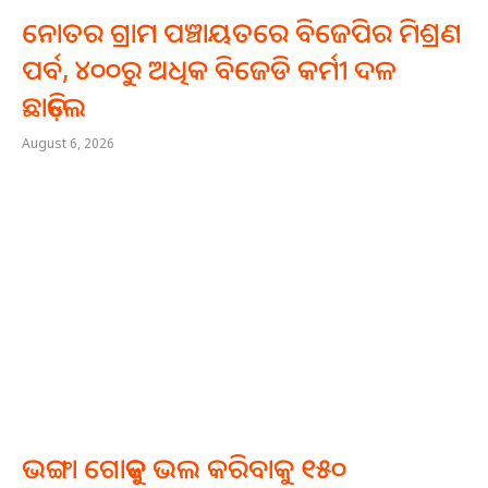
ନୋତର ଗ୍ରାମ ପଞ୍ଚାୟତରେ ବିଜେପିର ମିଶ୍ରଣ
ପର୍ବ, ୪୦୦ରୁ ଅଧିକ ବିଜେଡି କର୍ମୀ ଦଳ
ଛାଡ଼ିଲେ
August 6, 2026
ଭଙ୍ଗା ଗୋଡ଼କୁ ଭଲ କରିବାକୁ ୧୫୦