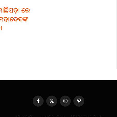
ାଛିପଡ଼ା ରେ
ମହାଦେବଙ୍କ
ା
Facebook
X
Instagram
Pinterest
(Twitter)