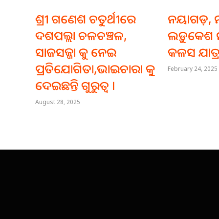
ଶ୍ରୀ ଗଣେଶ ଚତୁର୍ଥୀରେ
ନୟାଗଡ଼, ମ
ଦଶପଲ୍ଲା ଚଳଚଞ୍ଚଳ,
ଲଡ଼ୁକେଶ 
ସାଜସଜ୍ଜା କୁ ନେଇ
କଳସ ଯାତ୍ର
ପ୍ରତିଯୋଗିତା,ଭାଇଚାରା କୁ
February 24, 2025
ଦେଇଛନ୍ତି ଗୁରୁତ୍ଵ ।
August 28, 2025