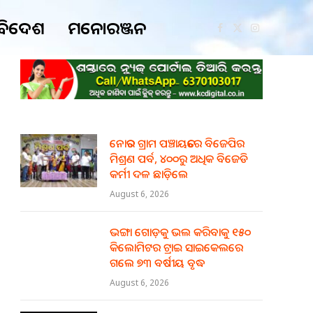
ବିଦେଶ
ମନୋରଞ୍ଜନ
Facebook
X
Instagram
(Twitter)
ନୋତର ଗ୍ରାମ ପଞ୍ଚାୟତରେ ବିଜେପିର
ମିଶ୍ରଣ ପର୍ବ, ୪୦୦ରୁ ଅଧିକ ବିଜେଡି
କର୍ମୀ ଦଳ ଛାଡ଼ିଲେ
August 6, 2026
ଭଙ୍ଗା ଗୋଡ଼କୁ ଭଲ କରିବାକୁ ୧୫୦
କିଲୋମିଟର ଟ୍ରାଇ ସାଇକେଲରେ
ଗଲେ ୭୩ ବର୍ଷୀୟ ବୃଦ୍ଧ
August 6, 2026