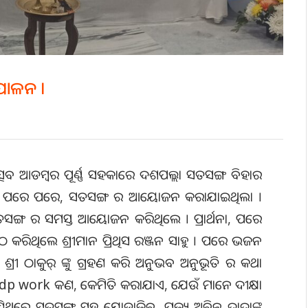
 ପାଳନ ।
ତ୍ସବ ଆଡମ୍ବର ପୂର୍ଣ୍ଣ ସହକାରେ ଦଶପଲ୍ଲା ସତସଙ୍ଗ ବିହାର
ତି ପରେ ପରେ, ସତସଙ୍ଗ ର ଆୟୋଜନ କରାଯାଇଥିଲା ।
ଗ ର ସମସ୍ତ ଆୟୋଜନ କରିଥିଲେ । ପ୍ରାର୍ଥନା, ପରେ
୍ ପାଠ କରିଥିଲେ ଶ୍ରୀମାନ ପ୍ରିଥିସ ରଞ୍ଜନ ସାହୁ । ପରେ ଭଜନ
ଶ୍ରୀ ଠାକୁର୍ ଙ୍କୁ ଗ୍ରହଣ କରି ଅନୁଭବ ଅନୁଭୂତି ର କଥା
 dp work କଣ, କେମିତି କରାଯାଏ, ଯେଉଁ ମାନେ ଦୀକ୍ଷା
 ପୁଣିଥରେ ସତସଙ୍ଗ ସହ ଯୋଡାଜିବ, ପୂଜ୍ୟ ଅବିନ ଦାଦାଙ୍କ