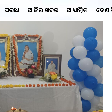
ଅପରାଧ
ଆଜିର ଖବର
ଆଧ୍ୟାତ୍ମିକ
ଦେଶ 