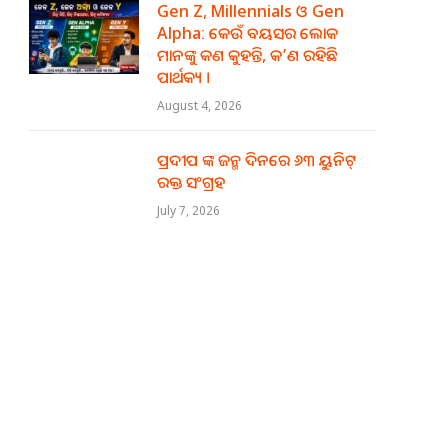
Gen Z, Millennials ଓ Gen
Alpha: କେଉଁ ବୟସର ଲୋକ
ମାନଙ୍କୁ କଣ କୁହନ୍ତି, କ’ଣ ରହିଛି
ପାର୍ଥକ୍ୟ ।
August 4, 2026
ପ୍ରଦୀପ ଙ୍କ ଜନ୍ମ ଦିନରେ ୬୩ ୟୁନିଟ୍
ରକ୍ତ ସଂଗ୍ରହ
July 7, 2026