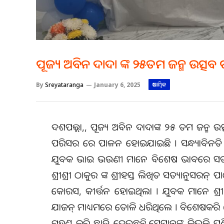
ପୂଜ୍ୟ ଅବିନ ଦାଦା ଙ୍କ ୨୫ତମ ଜନ୍ମ ଉତ୍ସବ
By
Sreyataranga
January 6, 2025
ଆଧ୍ୟାତ୍ମିକ
ଦଶପଲ୍ଲା,, ପୂଜ୍ୟ ଅବିନ ଦାଦାଙ୍କ ୨୫ ତମ ଜନ୍ମ ଉ
ପରିସର ରେ ପାଳନ ହୋଇଯାଇଛି । ସନ୍ଧ୍ୟାବିନ
ଯୁବକ ଭାଇ ଭଉଣୀ ମାନେ ବିଶେଷ ଭାବରେ ସତସଙ୍
ଶ୍ରୀଶ୍ରୀ ଠାକୁର ଙ୍କ ଶ୍ରୀହସ୍ତ ଲିଖିତ ସତ୍ୟାନୁସରନ
କୋରସ, କୀର୍ତ୍ତନ ହୋଇଥିଲା । ଯୁବକ ମାନେ ଶ୍ରୀ 
ଯାଜନ୍ ମାଧ୍ୟମରେ ତୋଳି ଧରିଥିଲେ । ବିଶେଷକରି
ଗ୍ରହଣ କରି ଛାଡ଼ି ଦେଇଛନ୍ତି,ସେମାନଙ୍କୁ କିଭଳି