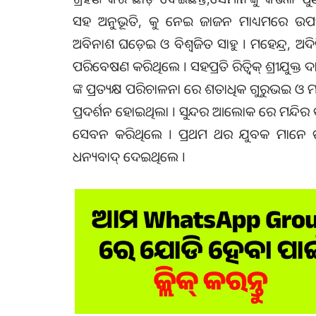
ସହ ଅନୁଭୂତି, କୁ ନେଇ ଜାଜନ ମାଧ୍ୟମରେ ଉପସ
ଅବିନାଶ ଘଡେ଼ଇ ଓ ବିଶ୍ୱଜିତ ସାହୁ । ମହେନ୍ଦ୍ର, ଅଦ
ପରିବେଷଣ କରିଥିଲେ । ସହପ୍ରତି ରିତ୍ୱିକ୍ ଶ୍ରୀଯୁକ୍ତ ଦ
ଙ୍କ ପ୍ରତ୍ୟକ୍ଷ ପରିଚାଳନା ରେ ଶତାଧିକ ଗୁରୁଭ
ପ୍ରଦର୍ଶନ ହୋଇଥିଲା । ସୁନ୍ଦର ଆଲୋକ ରେ ମନ୍ଦିର 
ସେବନ କରିଥିଲେ । ପ୍ରଥମ ଥର ଯୁବକ ମାନେ ଉ
ଧନ୍ୟବାଦ୍ ଦେଇଥିଲେ ।