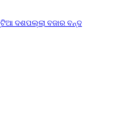
ଣ୍ଟିଆ ଦଶପଲ୍ଲା ବଜାର ବନ୍ଦ