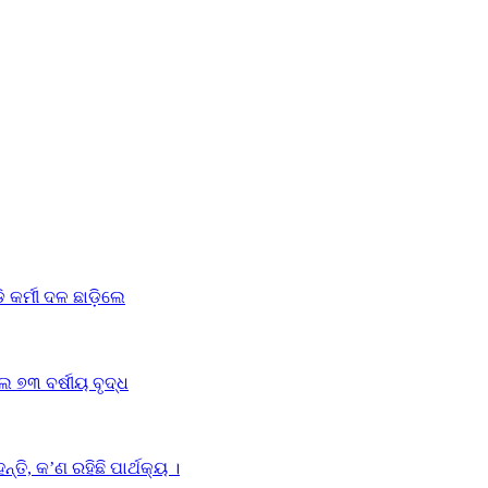
କର୍ମୀ ଦଳ ଛାଡ଼ିଲେ
 ୭୩ ବର୍ଷୀୟ ବୃଦ୍ଧ
ତି, କ’ଣ ରହିଛି ପାର୍ଥକ୍ୟ ।