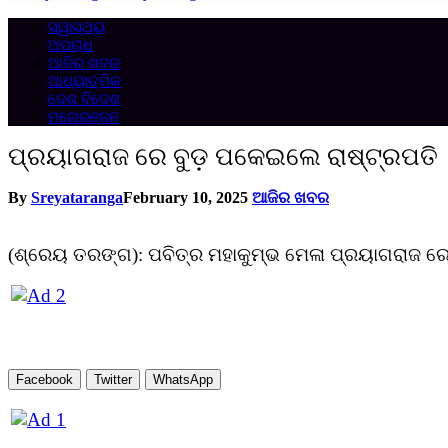
ସ୍ୱାସ୍ଥ୍ୟ
ଅପରାଧ
ଆଜିର ଖବର
ଆଧ୍ୟାତ୍ମିକ
ଦେଶ ବିଦେଶ
ମନୋରଞ୍ଜନ
ପ୍ରୟାଗରାଜ ରେ ବୁଡ଼ ପକେଇଲେ ରାଷ୍ଟ୍ରପତି
By
Sreyataranga
February 10, 2025
ଆଜିର ଖବର
(ଶ୍ରେୟ ତରଙ୍ଗ): ପବିତ୍ର ମହାକୁମ୍ଭ ମେଳା ପ୍ରୟାଗରାଜ ରେ ବୁ
Facebook
Twitter
WhatsApp