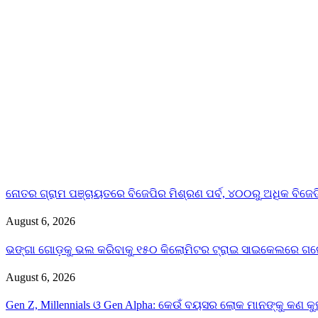
ନୋତର ଗ୍ରାମ ପଞ୍ଚାୟତରେ ବିଜେପିର ମିଶ୍ରଣ ପର୍ବ, ୪୦୦ରୁ ଅଧିକ ବିଜେଡି 
August 6, 2026
ଭଙ୍ଗା ଗୋଡ଼କୁ ଭଲ କରିବାକୁ ୧୫୦ କିଲୋମିଟର ଟ୍ରାଇ ସାଇକେଲରେ ଗଲେ
August 6, 2026
Gen Z, Millennials ଓ Gen Alpha: କେଉଁ ବୟସର ଲୋକ ମାନଙ୍କୁ କଣ କୁହନ୍