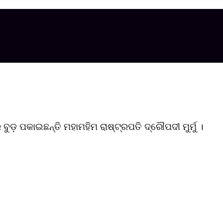
ଡ଼ ପକାଇଛନ୍ତି ମହାମହିମ ରାଷ୍ଟ୍ରପତି ଦ୍ରୌପଦୀ ମୁର୍ମୁ ।