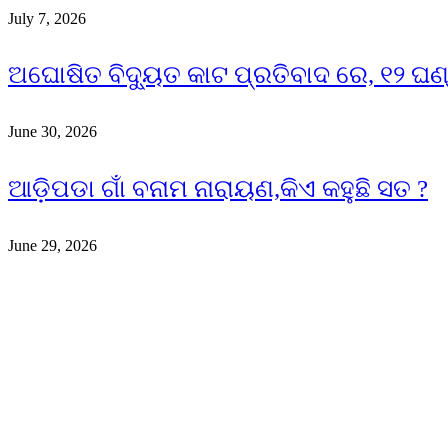
July 7, 2026
ଅଘୋଷିତ ବିଦ୍ୟୁତ କାଟ ପ୍ରତିବାଦ ରେ, ୧୨ ଘ
June 30, 2026
ଆଡ଼ିପଡା ଗାଁ ବନାମ ନାରାୟଣ,କିଏ କହୁଛି ସତ ?
June 29, 2026