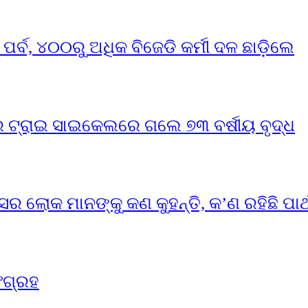
୍ବ, ୪୦୦ରୁ ଅଧିକ ବିଜେଡି କର୍ମୀ ଦଳ ଛାଡ଼ିଲେ
ର ଟ୍ରାଇ ସାଇକେଲରେ ଗଲେ ୭୩ ବର୍ଷୀୟ ବୃଦ୍ଧ
ସର ଲୋକ ମାନଙ୍କୁ କଣ କୁହନ୍ତି, କ’ଣ ରହିଛି ପାର୍
ଂଗ୍ରହ