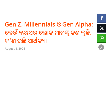
Gen Z, Millennials ଓ Gen Alpha:
କେଉଁ ବୟସର ଲୋକ ମାନଙ୍କୁ କଣ କୁହନ୍ତି,
କ’ଣ ରହିଛି ପାର୍ଥକ୍ୟ ।
August 4, 2026