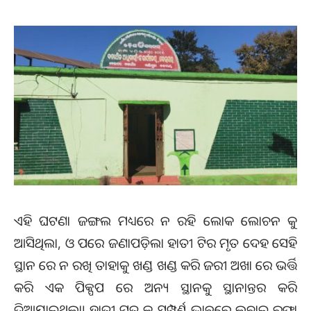
ଏହି ଘଟଣା ଜଙ୍ଗଲ ମଧ୍ୟରେ ନ ରହି ଲୋକ ଲୋଚନ କୁ
ଆସିଥିଲା, ଓ ପରେ ଜଣାପଡ଼ିଲା ହାତୀ ଟିର ମୃତ ଦେହ ସେହି
ସ୍ଥାନ ରେ ନ ରଖି ତାହାକୁ ଖଣ୍ଡ ଖଣ୍ଡ କରି ଜରୀ ଅଖା ରେ ଭର୍ତ୍ତି
କରି ଏକ ପିକ୍ପପ ରେ ଅନ୍ୟ ସ୍ଥାନକୁ ସ୍ଥାନାନ୍ତର କରି
ଦିଆଯାଇଥିଲା। ହାତୀ ମୃତ କୁ ସମ୍ପୂର୍ଣ୍ଣ ଭାବରେ ଲୁଚାଇ ରଫା