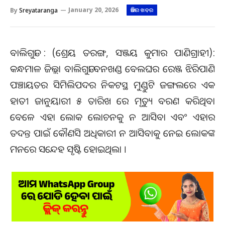
By
Sreyataranga
January 20, 2026
ଆଜିର ଖବର
ବାଲିଗୁଡା : (ଶ୍ରେୟ ତରଙ୍ଗ, ସଞ୍ଜୟ କୁମାର ପାଣିଗ୍ରାହୀ):
କନ୍ଧମାଳ ଜିଲ୍ଲା ବାଲିଗୁଡା ବନଖଣ୍ଡ ବେଲଘର ରେଞ୍ଜ ଝିରିପାଣି
ପଞ୍ଚାୟତର ସିମିଲିପଦର ନିକଟସ୍ଥ ମୁଣ୍ଡୁଟି ଜଙ୍ଗଲରେ ଏକ
ହାତୀ ଜାନୁୟାରୀ ୫ ତାରିଖ ରେ ମୃତ୍ୟୁ ବରଣ କରିଥିବା
ବେଳେ ଏହା ଲୋକ ଲୋଚନକୁ ନ ଆସିବା ଏବଂ ଏହାର
ତଦନ୍ତ ପାଇଁ କୌଣସି ଅଧିକାରୀ ନ ଆସିବାକୁ ନେଇ ଲୋକଙ୍କ
ମନରେ ସନ୍ଦେହ ସୃଷ୍ଟି ହୋଇଥିଲା ।