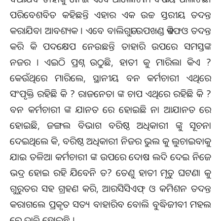
ପରିବେଶବିତ କହିଛନ୍ତି ଏହାର ଏକ ଉଚ୍ଚ ସ୍ତରୀୟ ତଦନ୍ତ
କରାଯିବା ଆବଶ୍ୟକ । ଏବେ ବାଲିଗୁଡା ଉପଖଣ୍ଡ ଡିଏଫଓ ତଦନ୍ତ
କରି କି ପଦକ୍ଷେପ ନେଉଛନ୍ତି ତାହାରି ଉପରେ ସମସ୍ତଙ୍କ
ନଜର । ଏଇଠି ପ୍ରଶ୍ନ ଉଠୁଛି, ହାତୀ କୁ ମାରିଲା କିଏ ?
କେଉଁଥିରେ ମାରିଲେ, ସ୍ଥାନୀୟ ବନ କର୍ମଚାରୀ ଏଥିରେ
ସଂପୃକ୍ତି ରହିଛି କି ? ରାଜନେତା ଙ୍କ ଚାପ ଏଥିରେ ରହିଛି କି ?
ବନ କର୍ମଚାରୀ ଙ୍କ ଯାନତ ରେ ହୋଇଛି ନା ଆଯାନତ ରେ
ହୋଇଛି, ଜଙ୍ଗଲ ବିଭାଗ ବରିଷ୍ଠ ଅଧିକାରୀ ଙ୍କୁ ସୂଚନା
ଦେଇଥିଲେ କି, ବରିଷ୍ଠ ଅଧିକାରୀ ନିଜର ଭୁଲ କୁ ଲୁଚାଇବାକୁ
ଯାଇ ତଳିଆ କର୍ମଚାରୀ ଙ୍କ ଉପରେ ଦୋଷ ଲଦି ଦେଇ ନିଜେ
ଭଦ୍ର ହୋଇ ରହି ଯିବେନି ତ? ତେଣୁ ହାତୀ ମୃତୁ ଘଟଣା କୁ
ଗୁରୁତର ସହ ଗ୍ରହଣ କରି, ଆରସିସିଏଫ୍ ଓ କମିଶନ ତଦନ୍ତ
କରାଗଲେ ପ୍ରକୃତ ସତ୍ୟ ବାହାରିବ ବୋଲି ବୁଦ୍ଧିଜୀବୀ ମହଲ
ରେ ଦାବି ହୋଇଛି ।