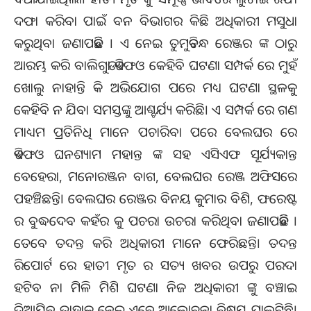
ଦଫା କରିବା ପାଇଁ ବନ ବିଭାଗର କିଛି ଅଧିକାରୀ ମସୁଧା
କରୁଥିବା ଜଣାପଡିଛି । ଏ ନେଇ ତୁମୁଡିବନ୍ଧ ରେଞ୍ଜର ଙ୍କ ଠାରୁ
ଆରମ୍ଭ କରି ବାଲିଗୁଡା ଡିଏଫଓ କେହିବି ଘଟଣା ସମ୍ପର୍କ ରେ ମୁହଁ
ଖୋଲୁ ନାହାନ୍ତି କି ଅଭିଯୋଗ ପରେ ମଧ୍ୟ ଘଟଣା ସ୍ଥଳକୁ
କେହିବି ନ ଯିବା ସମସ୍ତଙ୍କୁ ଆଶ୍ଚର୍ଯ୍ୟ କରିଛି। ଏ ସମ୍ପର୍କ ରେ ଗଣ
ମାଧ୍ୟମ ପ୍ରତିନିଧି ମାନେ ପଚାରିବା ପରେ ବେଲଘର ରେ
ଡିଏଫଓ ଘନଶ୍ୟାମ ମହାନ୍ତ ଙ୍କ ସହ ଏସିଏଫ ସୂର୍ଯ୍ୟକାନ୍ତ
ବେହେରା, ମନୋରଞ୍ଜନ ବାଗ, ବେଲଘର ରେଞ୍ଜ ଅଫିସରେ
ପହଞ୍ଚିଛନ୍ତି। ବେଲଘର ରେଞ୍ଜର ବିନୟ କୁମାର ବିଶି, ଫରେଷ୍ଟ
ର ବୁଦ୍ଧଦେବ କହଁର କୁ ପଚରା ଉଚରା କରିଥିବା ଜଣାପଡିଛି ।
ତେବେ ତଦନ୍ତ କରି ଅଧିକାରୀ ମାନେ ଫେରିଛନ୍ତି। ତଦନ୍ତ
ରିପୋର୍ଟ ରେ ହାତୀ ମୃତ ର ସତ୍ୟ ଖବର ଉପରୁ ପରଦା
ହଟିବ ନା ମିଳି ମିଶି ଘଟଣା ନିଜ ଅଧିକାରୀ ଙ୍କୁ ବଞ୍ଚାଇ
ଦିଆଯିବ ତାହାକୁ ନେଇ ଏବେ ଆଲୋଚନା ବିଷୟ ପାଲଟିଛି।