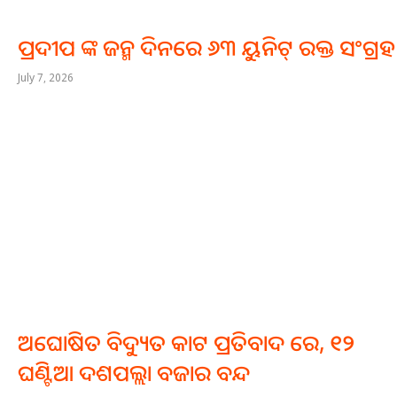
ପ୍ରଦୀପ ଙ୍କ ଜନ୍ମ ଦିନରେ ୬୩ ୟୁନିଟ୍ ରକ୍ତ ସଂଗ୍ରହ
July 7, 2026
ଅଘୋଷିତ ବିଦ୍ୟୁତ କାଟ ପ୍ରତିବାଦ ରେ, ୧୨
ଘଣ୍ଟିଆ ଦଶପଲ୍ଲା ବଜାର ବନ୍ଦ