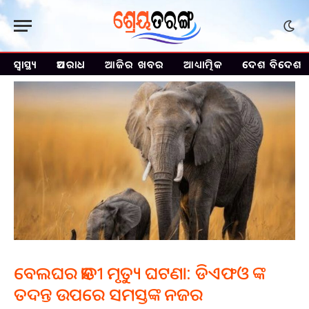
ସ୍ୱାସ୍ଥ୍ୟ
ଅପରାଧ
ଆଜିର ଖବର
ଆଧ୍ୟାତ୍ମିକ
ଦେଶ ବିଦେଶ
ବେଲଘର ହାତୀ ମୃତ୍ୟୁ ଘଟଣା: ଡିଏଫଓ ଙ୍କ
ତଦନ୍ତ ଉପରେ ସମସ୍ତଙ୍କ ନଜର