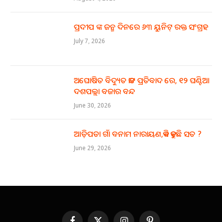
ପ୍ରଦୀପ ଙ୍କ ଜନ୍ମ ଦିନରେ ୬୩ ୟୁନିଟ୍ ରକ୍ତ ସଂଗ୍ରହ
July 7, 2026
ଅଘୋଷିତ ବିଦ୍ୟୁତ କାଟ ପ୍ରତିବାଦ ରେ, ୧୨ ଘଣ୍ଟିଆ
ଦଶପଲ୍ଲା ବଜାର ବନ୍ଦ
June 30, 2026
ଆଡ଼ିପଡା ଗାଁ ବନାମ ନାରାୟଣ,କିଏ କହୁଛି ସତ ?
June 29, 2026