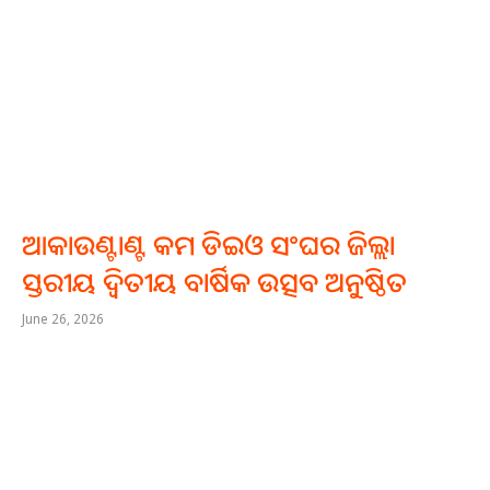
ଆକାଉଣ୍ଟାଣ୍ଟ କମ ଡିଇଓ ସଂଘର ଜିଲ୍ଲା
ସ୍ତରୀୟ ଦ୍ୱିତୀୟ ବାର୍ଷିକ ଉତ୍ସବ ଅନୁଷ୍ଠିତ
June 26, 2026