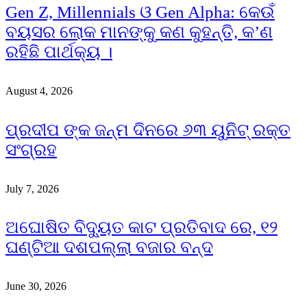
Gen Z, Millennials ଓ Gen Alpha: କେଉଁ
ବୟସର ଲୋକ ମାନଙ୍କୁ କଣ କୁହନ୍ତି, କ’ଣ
ରହିଛି ପାର୍ଥକ୍ୟ ।
August 4, 2026
ପ୍ରଦୀପ ଙ୍କ ଜନ୍ମ ଦିନରେ ୬୩ ୟୁନିଟ୍ ରକ୍ତ
ସଂଗ୍ରହ
July 7, 2026
ଅଘୋଷିତ ବିଦ୍ୟୁତ କାଟ ପ୍ରତିବାଦ ରେ, ୧୨
ଘଣ୍ଟିଆ ଦଶପଲ୍ଲା ବଜାର ବନ୍ଦ
June 30, 2026