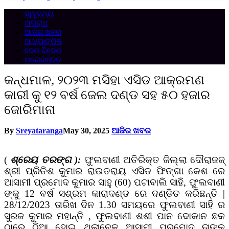
ସ୍ୱାସ୍ଥ୍ୟ
ଅପରାଧ
ଆଜିର ଖବର
ଆଧ୍ୟାତ୍ମିକ
ଦେଶ ବିଦେଶ
ମନୋରଞ୍ଜନ
କନ୍ଧମାଳ, ୨୦୨୩ ମସିହା ଏସିଡ ଆକ୍ରମଣ
କାରୀ କୁ ୧୨ ବର୍ଷ ଜେଲ ଦଣ୍ଡ ସହ ୫୦ ହଜାର
ଜୋରିମାନା
By
Sreyataranga
May 30, 2025
ଆଜିର ଖବର
(
ଶ୍ରେୟ ତରଙ୍ଗ ):
ଫୁଲବାଣୀ ଅତିରିକ୍ତ ଜିଲ୍ଲା ଦୌରାଜଜ୍
ଶ୍ରୀ ପ୍ରିତିଶ କୁମାର ରାଉତରାୟ ଏସିଡ ଫିଙ୍ଗା କେଶ ରେ
ଆସାମୀ ପ୍ରମୋଦ କୁମାର ସାହୁ (60) ପଟାବାଲି ସାହି, ଫୁଲବାଣୀ
ଙ୍କୁ 12 ବର୍ଷ ସଶ୍ରମ କାରାଦଣ୍ଡ ରେ ଦଣ୍ଡିତ କରିଛନ୍ତି |
28/12/2023 ତାରିଖ ଦିନ 1.30 ସମୟରେ ଫୁଲବାଣୀ ସାହି ର
ସୁରଜ କୁମାର ମହାନ୍ତି , ଫୁଲବାଣୀ ଶଶୀ ପାନ ଦୋକାନ ଛକ
ଠାରେ ଠିଆ ହୋଇ ଥିଲାବେଳ ଆସାମୀ ପ୍ରମୋଦ ତାଙ୍କ