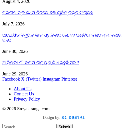
August 4, 2026
ପ୍ରଦୀପ ଙ୍କ ଜନ୍ମ ଦିନରେ ୬୩ ୟୁନିଟ୍ ରକ୍ତ ସଂଗ୍ରହ
July 7, 2026
ଅଘୋଷିତ ବିଦ୍ୟୁତ କାଟ ପ୍ରତିବାଦ ରେ, ୧୨ ଘଣ୍ଟିଆ ଦଶପଲ୍ଲା ବଜାର
ବନ୍ଦ
June 30, 2026
ଆଡ଼ିପଡା ଗାଁ ବନାମ ନାରାୟଣ,କିଏ କହୁଛି ସତ ?
June 29, 2026
Facebook
X (Twitter)
Instagram
Pinterest
About Us
Contact Us
Privacy Policy
© 2026 Sreyataranga.com
Design by:
KC DIGITAL
Submit