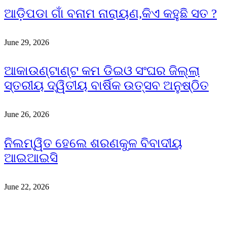
ଆଡ଼ିପଡା ଗାଁ ବନାମ ନାରାୟଣ,କିଏ କହୁଛି ସତ ?
June 29, 2026
ଆକାଉଣ୍ଟାଣ୍ଟ କମ ଡିଇଓ ସଂଘର ଜିଲ୍ଲା
ସ୍ତରୀୟ ଦ୍ୱିତୀୟ ବାର୍ଷିକ ଉତ୍ସବ ଅନୁଷ୍ଠିତ
June 26, 2026
ନିଲମ୍ୱିତ ହେଲେ ଶରଣକୁଳ ବିବାଦୀୟ
ଆଇଆଇସି
June 22, 2026