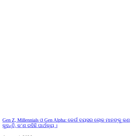
Gen Z, Millennials ଓ Gen Alpha: କେଉଁ ବୟସର ଲୋକ ମାନଙ୍କୁ କଣ
କୁହନ୍ତି, କ’ଣ ରହିଛି ପାର୍ଥକ୍ୟ ।