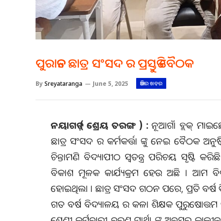
ପୁରାତନ ଛାତ୍ର ସଂସଦ ର ପ୍ରସ୍ତୁତି ବୈଠକ
By
Sreyataranga
June 5, 2025
ଆଜିର ଖବର
ନୟାଗଡ଼ ( ଶ୍ରେୟ ତରଙ୍ଗ ) :
ନୂଆଗାଁ ବ୍ଲକ୍ ମାଇଛ
ଛାତ୍ର ସଂସଦ ର କର୍ମକର୍ତ୍ତା ଙ୍କୁ ନେଇ ବୈଠକ ଅନୁଷ
ଚିନ୍ତାମଣି ବିଦ୍ୟାପୀଠ ସ୍ବତନ୍ତ୍ର ପରିଚୟ ସୃଷ୍ଟ
ବିକାଶ ମୂଳକ କାର୍ଯ୍ୟକ୍ରମ ହେଉ ଅଛି । ଆମ
ହୋଇଥିଲା । ଛାତ୍ର ସଂସଦ ଗଠନ ପରେ, ପ୍ରତି ବର୍ଷ ବିଦ
ଗତ ବର୍ଷ ବିଦ୍ୟାଳୟ ର କଳା ଶିକ୍ଷକ ପୁରୁଷୋତ୍ତମ ପ
ଶ୍ରେଣୀ କର୍ମଚାରୀ ଚରଣ ମାର୍ଥା ଙ୍କୁ ଅବସର କାଳୀ