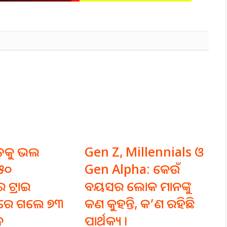
ଡ଼କୁ ଭଲ
Gen Z, Millennials ଓ
୧୫୦
Gen Alpha: କେଉଁ
 ଟ୍ରାଇ
ବୟସର ଲୋକ ମାନଙ୍କୁ
ରେ ଗଲେ ୭୩
କଣ କୁହନ୍ତି, କ’ଣ ରହିଛି
ଧ
ପାର୍ଥକ୍ୟ ।