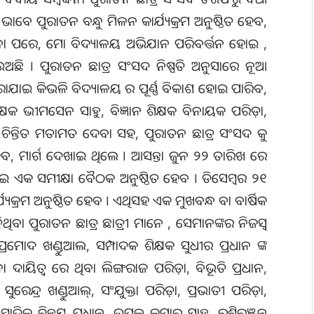
ବେ ପୁରାତନ ବନ୍ଧୁ ମିଳନ କାର୍ଯ୍ୟକ୍ରମ ଅନୁଷ୍ଠିତ ହେବ,
ପରେ, ମୋ ବିଦ୍ୟାଳୟ ଅଭିଯାନ ପରିବର୍ତ୍ତନ ହୋଇ ,
େଉଅଛି । ପୁରାତନ ଛାତ୍ର ସଂସଦ ନିଷ୍ପତି ଅନୁସାରେ ନୂଆ
ାଇ କିଭଳି ବିଦ୍ୟାଳୟ ର ପୂର୍ଣ୍ଣ ବିକାଶ ହୋଇ ପାରିବ,
କ ଭୀମସେନ ସାହୁ, ବିଜ୍ଞାନ ଶିକ୍ଷକ ବିନାୟକ ପରିଡ଼ା,
 ସୁ ଚିନ୍ତିତ ମତାମତ ଦେବା ସହ, ପୁରାତନ ଛାତ୍ର ସଂସଦ କୁ
ବ, ମାର୍ଗ ଦେଖାଇ ଥିଲେ । ଆସନ୍ତା ଜୁନ ୨୨ ତାରିଖ ରେ
ନେଇ ଏକ ସମୀକ୍ଷା ବୈଠକ ଅନୁଷ୍ଠିତ ହେବ । ଡିସେମ୍ବର ୨୧
ଯ୍ୟକ୍ରମ ଅନୁଷ୍ଠିତ ହେବ । ଏଥିସହ ଏକ ମୁଖବନ୍ଧ ବା ବାର୍ଷିକ
ଥିବା ପୁରାତନ ଛାତ୍ର ଛାତ୍ରୀ ମାନେ , ସେମାନଙ୍କର ନିଜସ୍ୱ
ରମୋଦ ଖଣ୍ଡୁଆଲ, ସମ୍ପାଦକ ଶିକ୍ଷକ ସୁଧୀର ପ୍ରଧାନ ଙ୍କ
ଦାୟିତ୍ଵ ରେ ଥିବା ଲିଙ୍ଗରାଜ ପରିଡ଼ା, ବିଭୂତି ପ୍ରଧାନ,
୍ଦ୍ର ଖଣ୍ଡୁଆଲ୍, ସଂଯୁକ୍ତା ପରିଡ଼ା, ପ୍ରଭାତୀ ପରିଡ଼ା,
ମ୍ବାଦିକ ଚିନ୍ମୟ ପ୍ରଧାନ, ଉତ୍ପଳ କୁମାର ସାହୁ, ରଶ୍ମିରଞ୍ଜନ