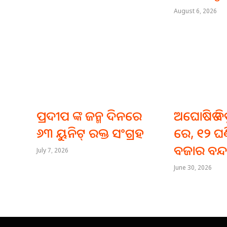
August 6, 2026
ପ୍ରଦୀପ ଙ୍କ ଜନ୍ମ ଦିନରେ
ଅଘୋଷିତ ବିଦ୍
୬୩ ୟୁନିଟ୍ ରକ୍ତ ସଂଗ୍ରହ
ରେ, ୧୨ ଘଣ
ବଜାର ବନ୍
July 7, 2026
June 30, 2026