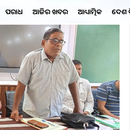
ଅପରାଧ
ଆଜିର ଖବର
ଆଧ୍ୟାତ୍ମିକ
ଦେଶ 