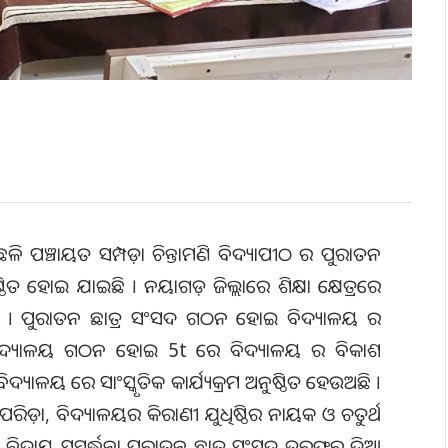
େଳି ପଞ୍ଚାୟତ ସମ୍ପଡ଼ା ଚିନ୍ତାମଣି ବିଦ୍ୟାପୀଠ ର ପୁରାତନ
୍ଠିତ ହୋଇ ଯାଇଛି । ନୟାଗଡ଼ ଜିଲ୍ଲାରେ ଶିକ୍ଷା କ୍ଷେତ୍ରରେ
ି କରିଛି । ପୁରାତନ ଛାତ୍ର ସଂସଦ ଗଠନ ହୋଇ ବିଦ୍ୟାଳୟ ର
 ବିଦ୍ୟାଳୟ ଗଠନ ହୋଇ 5t ରେ ବିଦ୍ୟାଳୟ ର ବିକାଶ
୍ୟାଳୟ ରେ ସାଂସ୍କୃତିକ କାର୍ଯ୍ୟକ୍ରମ ଅନୁଷ୍ଠିତ ହେଉଅଛି ।
ରିଡ଼ା, ବିଦ୍ୟାଳୟର କିରାଣୀ ଯୁଧିଷ୍ଠିର ନାୟକ ଓ ଚତୁର୍ଥ
ନ ବିଦାୟ ସମ୍ବର୍ଦ୍ଧନା ପୁରାତନ ଛାତ୍ର ସଂସଦ ତରଫରୁ ଦିଆ