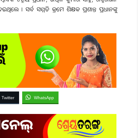
ିଲେ । ସର୍ବ ସମ୍ମତି କ୍ରମେ ଶିକ୍ଷକ ପ୍ରଶାନ୍ତ ପ୍ରଧାନଙ୍କୁ
Twitter
WhatsApp