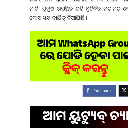
ମାଟି, ପ୍ରମୁଖ ଉପସ୍ଥିତ ରହି ସୁଚିନ୍ତିତ ମତାମତ ଦେଇଥ
କୋଷାଧ୍ୟକ୍ଷ ଦାୟିତ୍ଵ ଦିଆଯିଛି ।
Facebook