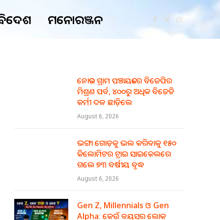
ବିଦେଶ
ମନୋରଞ୍ଜନ
Facebook
X
Instagram
(Twitter)
ନୋତର ଗ୍ରାମ ପଞ୍ଚାୟତରେ ବିଜେପିର
ମିଶ୍ରଣ ପର୍ବ, ୪୦୦ରୁ ଅଧିକ ବିଜେଡି
କର୍ମୀ ଦଳ ଛାଡ଼ିଲେ
August 6, 2026
ଭଙ୍ଗା ଗୋଡ଼କୁ ଭଲ କରିବାକୁ ୧୫୦
କିଲୋମିଟର ଟ୍ରାଇ ସାଇକେଲରେ
ଗଲେ ୭୩ ବର୍ଷୀୟ ବୃଦ୍ଧ
August 6, 2026
Gen Z, Millennials ଓ Gen
Alpha: କେଉଁ ବୟସର ଲୋକ