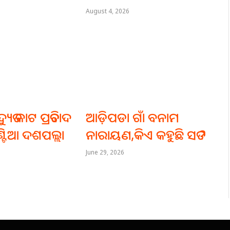
August 4, 2026
ୟୁତ କାଟ ପ୍ରତିବାଦ
ଆଡ଼ିପଡା ଗାଁ ବନାମ
୍ଟିଆ ଦଶପଲ୍ଲା
ନାରାୟଣ,କିଏ କହୁଛି ସତ ?
ଦ
June 29, 2026