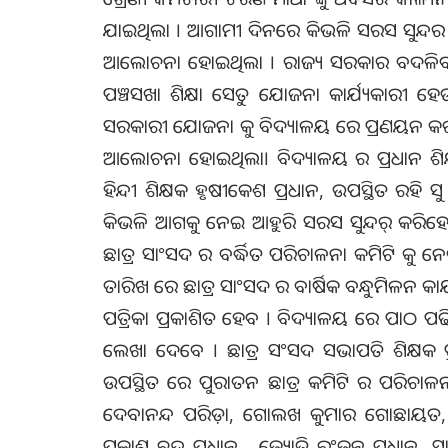
ଯାଇଥିଲା । ଆଗାମୀ ଦିନରେ କିଭଳି ସରସ ସୁନ୍ଦର ଭା
ଆଲୋଚନା ହୋଇଥିଲା । ରାଜ୍ୟ ସରକାର ବଦଳିବା 
ପଞ୍ଚସଖା ଶିକ୍ଷା ସେତୁ ଯୋଜନା କାର୍ଯ୍ୟକାରୀ ହ
ସରକାରୀ ଯୋଜନା କୁ ବିଦ୍ୟାଳୟ ରେ ପ୍ରଣୟନ କରାଯ
ଆଲୋଚନା ହୋଇଥିଲା। ବିଦ୍ୟାଳୟ ର ପ୍ରଧାନ ଶିକ୍ଷ
ହିନ୍ଦୀ ଶିକ୍ଷକ ହୃଷୀକେଶ ପ୍ରଧାନ, ଉପସ୍ଥିତ ରହି
କିଭଳି ଆଗକୁ ନେଇ ଆହୁରି ସରସ ସୁନ୍ଦର୍ କରିହେ
ଛାତ୍ର ସାଂସଦ ର ବର୍ଦ୍ଧିତ ପରିଚାଳନା କମିଟି କୁ 
ତାରିଖ ରେ ଛାତ୍ର ସାଂସଦ ର ବାର୍ଷିକ ବନ୍ଧୁମିଳନ କାର୍
ପତ୍ରିକା ପ୍ରକାଶିତ ହେବ । ବିଦ୍ୟାଳୟ ରେ ପାଠ ପଢି
ଲେଖା ଦେବେ । ଛାତ୍ର ସଂସଦ ସଭାପତି ଶିକ୍ଷକ ପ୍
ଉପସ୍ଥିତ ରେ ପୁରାତନ ଛାତ୍ର କମିଟି ର ପରିଚାଳନା 
ଦେବାନନ୍ଦ ପରିଡ଼ା, ଗୋଲଖ କୁମାର ଗୋଛାୟତ, ସୁରେନ
ପ୍ରକାଶ ଚନ୍ଦ୍ର ପ୍ରଧାନ , ଜ୍ୟୋତି ରଂଜନ ପ୍ରଧାନ, ସା