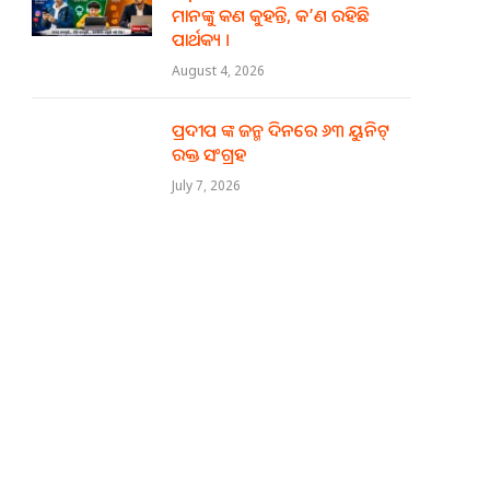
ମାନଙ୍କୁ କଣ କୁହନ୍ତି, କ’ଣ ରହିଛି
ପାର୍ଥକ୍ୟ ।
August 4, 2026
ପ୍ରଦୀପ ଙ୍କ ଜନ୍ମ ଦିନରେ ୬୩ ୟୁନିଟ୍
ରକ୍ତ ସଂଗ୍ରହ
July 7, 2026