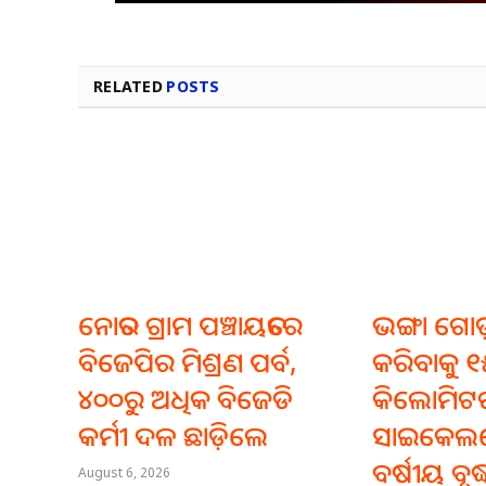
RELATED
POSTS
ନୋତର ଗ୍ରାମ ପଞ୍ଚାୟତରେ
ଭଙ୍ଗା ଗୋ
ବିଜେପିର ମିଶ୍ରଣ ପର୍ବ,
କରିବାକୁ 
୪୦୦ରୁ ଅଧିକ ବିଜେଡି
କିଲୋମିଟର
କର୍ମୀ ଦଳ ଛାଡ଼ିଲେ
ସାଇକେଲ
ବର୍ଷୀୟ ବୃଦ୍
August 6, 2026